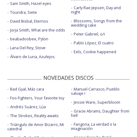
Sam Smith, Hazel eyes
Carly Rae Jepsen, Day and
night
Toundra, Siete
Blossoms, Songs from the
David Bisbal, Eternos
wedding cake
Jorja Smith, What are the odds
Peter Gabriel, o/i
beabadoobee, Pylon
Pablo López, El cuatro
Lana Del Rey, Stove
Eels, Cookie happened
Álvaro de Luna, Azulejos
NOVEDADES DISCOS
Bad Gyal, Más cara
Manuel Carrasco, Pueblo
salvaje I
Foo Fighters, Your favorite toy
Jessie Ware, Superbloom
Andrés Suárez, Lúa
Gracie Abrams, Daughter from
hell
The Strokes, Reality awaits
Fangoria, La verdad o la
Triángulo de Amor Bizarro, Mi
imaginación
catedral