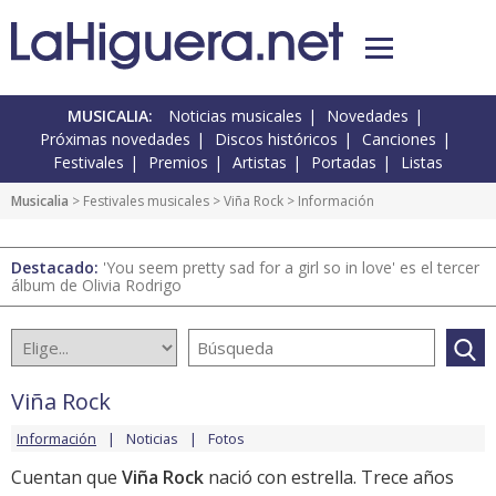
MUSICALIA:
Noticias musicales
Novedades
Próximas novedades
Discos históricos
Canciones
Festivales
Premios
Artistas
Portadas
Listas
Musicalia
>
Festivales musicales
>
Viña Rock
> Información
Destacado:
'You seem pretty sad for a girl so in love' es el tercer
álbum de Olivia Rodrigo
Viña Rock
Información
Noticias
Fotos
Cuentan que
Viña Rock
nació con estrella. Trece años