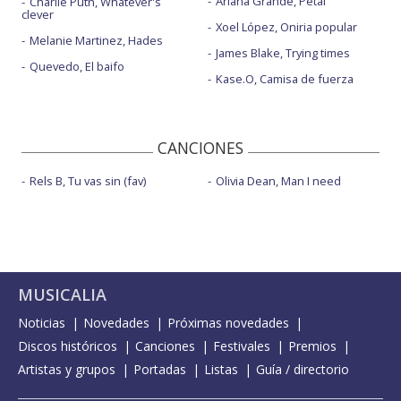
Ariana Grande, Petal
Charlie Puth, Whatever's
clever
Xoel López, Oniria popular
Melanie Martinez, Hades
James Blake, Trying times
Quevedo, El baifo
Kase.O, Camisa de fuerza
CANCIONES
Rels B, Tu vas sin (fav)
Olivia Dean, Man I need
MUSICALIA
Noticias
Novedades
Próximas novedades
Discos históricos
Canciones
Festivales
Premios
Artistas y grupos
Portadas
Listas
Guía / directorio