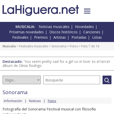
MUSICALIA:
Noticias musicales
Novedades
Próximas novedades
Discos históricos
Canciones
Festivales
Premios
Artistas
Portadas
Listas
Musicalia
>
Festivales musicales
>
Sonorama
>
Fotos
> Foto 7 de 16
Destacado:
'You seem pretty sad for a girl so in love' es el tercer
álbum de Olivia Rodrigo
Sonorama
Información
Noticias
Fotos
Fotografía del Sonorama Festival musical con filosofía