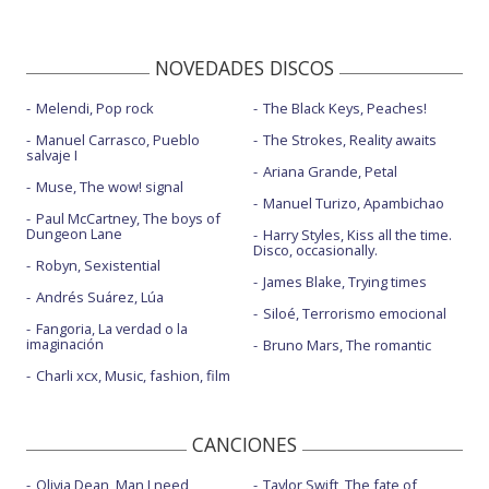
NOVEDADES DISCOS
Melendi, Pop rock
The Black Keys, Peaches!
Manuel Carrasco, Pueblo
The Strokes, Reality awaits
salvaje I
Ariana Grande, Petal
Muse, The wow! signal
Manuel Turizo, Apambichao
Paul McCartney, The boys of
Dungeon Lane
Harry Styles, Kiss all the time.
Disco, occasionally.
Robyn, Sexistential
James Blake, Trying times
Andrés Suárez, Lúa
Siloé, Terrorismo emocional
Fangoria, La verdad o la
imaginación
Bruno Mars, The romantic
Charli xcx, Music, fashion, film
CANCIONES
Olivia Dean, Man I need
Taylor Swift, The fate of