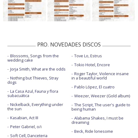
PRO. NOVEDADES DISCOS
Blossoms, Songs from the
Tove Lo, Estrus
wedding cake
Tokio Hotel, Encore
Jorja Smith, What are the odds
Roger Taylor, Violence insane
Nothing but Thieves, Stray
in a beautiful world
dogs
Pablo López, El cuatro
La Casa Azul, Fauna y flora
subacuática
Weezer, Weezer (Gold album)
Nickelback, Everything under
The Script, The user's guide to
the sun
being human
Kasabian, Act III
Alabama Shakes, I must be
dreaming
Peter Gabriel, o/i
Beck, Ride lonesome
Soft Cell, Danceteria