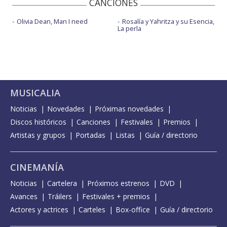
CANCIONES
Olivia Dean, Man I need
Rosalía y Yahritza y su Esencia,
La perla
MUSICALIA
Noticias
Novedades
Próximas novedades
Discos históricos
Canciones
Festivales
Premios
Artistas y grupos
Portadas
Listas
Guía / directorio
CINEMANÍA
Noticias
Cartelera
Próximos estrenos
DVD
Avances
Tráilers
Festivales + premios
Actores y actrices
Carteles
Box-office
Guía / directorio