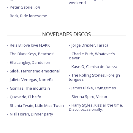
weekend
Peter Gabriel, o/i
Beck, Ride lonesome
NOVEDADES DISCOS
Rels B: love love FLAKK
Jorge Drexler, Taracá
The Black Keys, Peaches!
Charlie Puth, Whatever's
clever
Ella Langley, Dandelion
Kase.O, Camisa de fuerza
Siloé, Terrorismo emocional
The Rolling Stones, Foreign
tongues
Julieta Venegas, Norteña
James Blake, Trying times
Gorillaz, The mountain
Sienna Spiro, Visitor
Quevedo, El baifo
Harry Styles, Kiss all the time.
Shania Twain, Little Miss Twain
Disco, occasionally.
Niall Horan, Dinner party