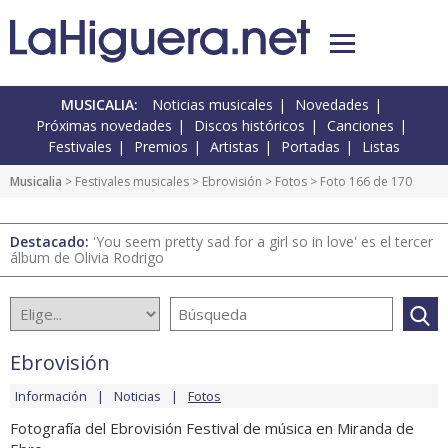
MUSICALIA:
Noticias musicales
Novedades
Próximas novedades
Discos históricos
Canciones
Festivales
Premios
Artistas
Portadas
Listas
Musicalia
>
Festivales musicales
>
Ebrovisión
>
Fotos
> Foto 166 de 170
Destacado:
'You seem pretty sad for a girl so in love' es el tercer
álbum de Olivia Rodrigo
Ebrovisión
Información
Noticias
Fotos
Fotografía del Ebrovisión Festival de música en Miranda de