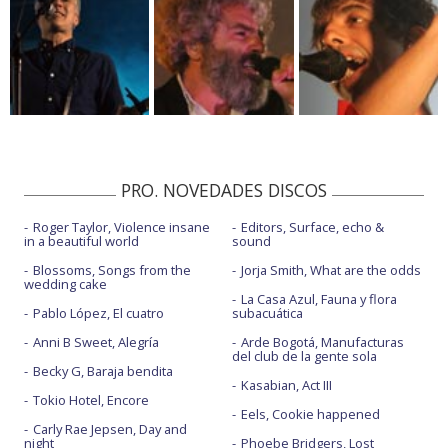
PRO. NOVEDADES DISCOS
Roger Taylor, Violence insane
Editors, Surface, echo &
in a beautiful world
sound
Blossoms, Songs from the
Jorja Smith, What are the odds
wedding cake
La Casa Azul, Fauna y flora
Pablo López, El cuatro
subacuática
Anni B Sweet, Alegría
Arde Bogotá, Manufacturas
del club de la gente sola
Becky G, Baraja bendita
Kasabian, Act III
Tokio Hotel, Encore
Eels, Cookie happened
Carly Rae Jepsen, Day and
night
Phoebe Bridgers, Lost