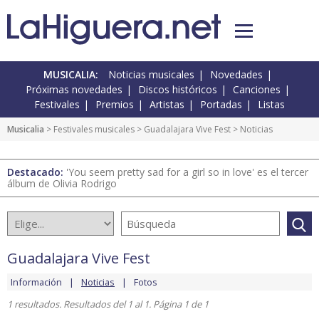
MUSICALIA:
Noticias musicales
Novedades
Próximas novedades
Discos históricos
Canciones
Festivales
Premios
Artistas
Portadas
Listas
Musicalia
>
Festivales musicales
>
Guadalajara Vive Fest
> Noticias
Destacado:
'You seem pretty sad for a girl so in love' es el tercer
álbum de Olivia Rodrigo
Guadalajara Vive Fest
Información
Noticias
Fotos
1 resultados. Resultados del 1 al 1. Página 1 de 1