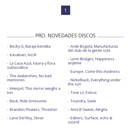
1
PRO. NOVEDADES DISCOS
Becky G, Baraja bendita
Arde Bogotá, Manufacturas
del club de la gente sola
Kasabian, Act III
Leon Bridges, Happiness
anytime
La Casa Azul, Fauna y flora
subacuática
Europe, Come this madness
The Avalanches, No bad
memories
Nickelback, Everything under
the sun
Interpol, This mirror weighs a
ton
Tove Lo, Estrus
Beck, Ride lonesome
Toundra, Siete
Brandon Flowers, Thrasher
Anni B Sweet, Alegría
Lana Del Rey, Stove
Editors, Surface, echo &
sound