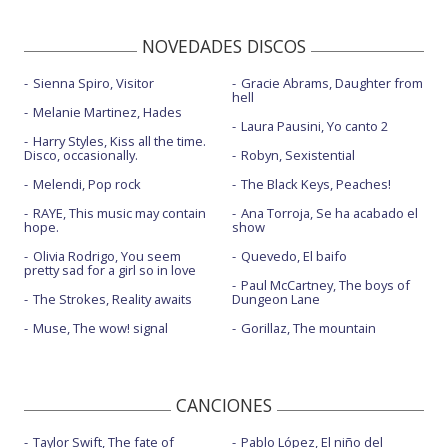
NOVEDADES DISCOS
Sienna Spiro, Visitor
Gracie Abrams, Daughter from
hell
Melanie Martinez, Hades
Laura Pausini, Yo canto 2
Harry Styles, Kiss all the time.
Disco, occasionally.
Robyn, Sexistential
Melendi, Pop rock
The Black Keys, Peaches!
RAYE, This music may contain
Ana Torroja, Se ha acabado el
hope.
show
Olivia Rodrigo, You seem
Quevedo, El baifo
pretty sad for a girl so in love
Paul McCartney, The boys of
The Strokes, Reality awaits
Dungeon Lane
Muse, The wow! signal
Gorillaz, The mountain
CANCIONES
Taylor Swift, The fate of
Pablo López, El niño del