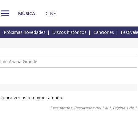
MÚSICA
CINE
Próximas novedades
Discos históricos
Canciones
Festival
io de Ariana Grande
os para verlas a mayor tamaño.
1 resultados. Resultados del 1 al 1. Página 1 de 1