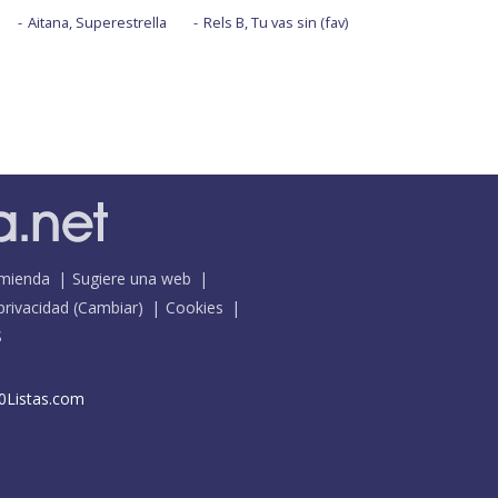
Aitana, Superestrella
Rels B, Tu vas sin (fav)
mienda
Sugiere una web
 privacidad
(
Cambiar
)
Cookies
S
0Listas.com