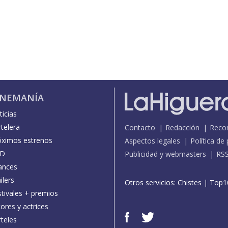
INEMANÍA
icias
telera
Contacto
Redacción
Reco
óximos estrenos
Aspectos legales
Política de
D
Publicidad y webmasters
RS
ances
ilers
Otros servicios:
Chistes
|
Top1
stivales + premios
ores y actrices
teles