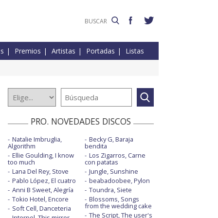
es
Premios
Artistas
Portadas
Listas
PRO. NOVEDADES DISCOS
Natalie Imbruglia,
Becky G, Baraja
Algorithm
bendita
Ellie Goulding, I know
Los Zigarros, Carne
too much
con patatas
Lana Del Rey, Stove
Jungle, Sunshine
Pablo López, El cuatro
beabadoobee, Pylon
Anni B Sweet, Alegría
Toundra, Siete
Tokio Hotel, Encore
Blossoms, Songs
from the wedding cake
Soft Cell, Danceteria
The Script, The user's
Interpol, This mirror