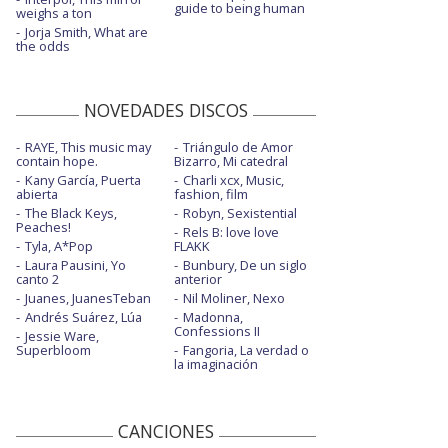
guide to being human
weighs a ton
Jorja Smith, What are
the odds
NOVEDADES DISCOS
RAYE, This music may
Triángulo de Amor
contain hope.
Bizarro, Mi catedral
Kany García, Puerta
Charli xcx, Music,
abierta
fashion, film
The Black Keys,
Robyn, Sexistential
Peaches!
Rels B: love love
Tyla, A*Pop
FLAKK
Laura Pausini, Yo
Bunbury, De un siglo
canto 2
anterior
Juanes, JuanesTeban
Nil Moliner, Nexo
Andrés Suárez, Lúa
Madonna,
Confessions II
Jessie Ware,
Superbloom
Fangoria, La verdad o
la imaginación
CANCIONES