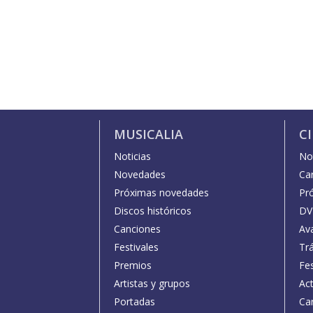
MUSICALIA
C
Noticias
Not
Novedades
Car
Próximas novedades
Pr
Discos históricos
DV
Canciones
Av
Festivales
Trá
Premios
Fe
Artistas y grupos
Act
Portadas
Car