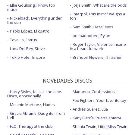
Ellie Goulding, I know too
Jorja Smith, What are the odds
much
Interpol, This mirror weighs a
Nickelback, Everything under
ton
the sun
Sam Smith, Hazel eyes
Pablo López, El cuatro
beabadoobee, Pylon
Tove Lo, Estrus
Roger Taylor, Violence insane
Lana Del Rey, Stove
in a beautiful world
Tokio Hotel, Encore
Brandon Flowers, Thrasher
NOVEDADES DISCOS
Harry Styles, Kiss all the time.
Madonna, Confessions II
Disco, occasionally.
Foo Fighters, Your favorite toy
Melanie Martinez, Hades
Andrés Suárez, Lúa
Gracie Abrams, Daughter from
hell
Kany García, Puerta abierta
FLO, Therapy at the club
Shania Twain, Little Miss Twain
David DeMaría, La puerta