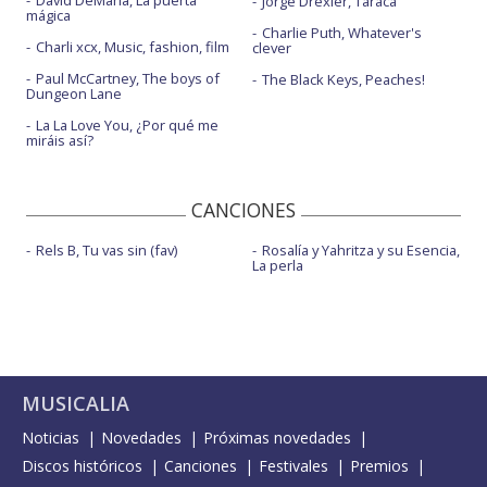
Jorge Drexler, Taracá
mágica
Charlie Puth, Whatever's
Charli xcx, Music, fashion, film
clever
Paul McCartney, The boys of
The Black Keys, Peaches!
Dungeon Lane
La La Love You, ¿Por qué me
miráis así?
CANCIONES
Rels B, Tu vas sin (fav)
Rosalía y Yahritza y su Esencia,
La perla
MUSICALIA
Noticias
Novedades
Próximas novedades
Discos históricos
Canciones
Festivales
Premios