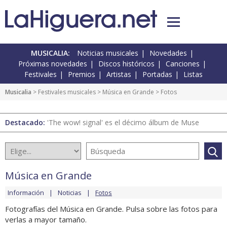
MUSICALIA:
Noticias musicales
Novedades
Próximas novedades
Discos históricos
Canciones
Festivales
Premios
Artistas
Portadas
Listas
Musicalia
>
Festivales musicales
>
Música en Grande
> Fotos
Destacado:
'The wow! signal' es el décimo álbum de Muse
Música en Grande
Información
Noticias
Fotos
Fotografías del Música en Grande. Pulsa sobre las fotos para
verlas a mayor tamaño.