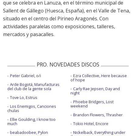
que se celebra en Lanuza, en el término municipal de
Sallent de Gállego (Huesca, España), en el Valle de Tena,
situado en el centro del Pirineo Aragonés. Con
actividades paralelas como exposiciones, talleres,
mercados y pasacalles.
PRO. NOVEDADES DISCOS
Peter Gabriel, o/i
Ezra Collective, Here because
of hope
Arde Bogotá, Manufacturas
del club de la gente sola
Carly Rae Jepsen, Day and
night
Tove Lo, Estrus
Phoebe Bridgers, Lost
weekend
Los Enemigos, Canciones
chulas
Brandon Flowers, Thrasher
Ellie Goulding, I know too
much
Tokio Hotel, Encore
beabadoobee, Pylon
Nickelback, Everything under