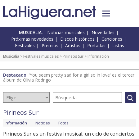
MUSICALIA:
Noticias musicales
Novedades
Próximas novedades
Discos históricos
Canciones
Festivales
Premios
Artistas
Portadas
Listas
Musicalia
>
Festivales musicales
>
Pirineos Sur
> Información
Destacado:
'You seem pretty sad for a girl so in love' es el tercer
álbum de Olivia Rodrigo
Pirineos Sur
Información
Noticias
Fotos
Pirineos Sur es un festival musical, un ciclo de conciertos