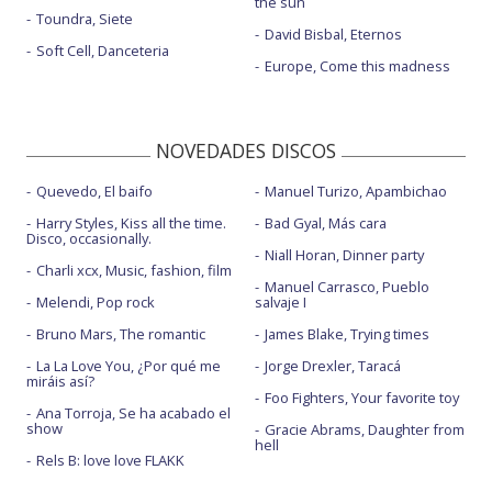
the sun
Toundra, Siete
David Bisbal, Eternos
Soft Cell, Danceteria
Europe, Come this madness
NOVEDADES DISCOS
Quevedo, El baifo
Manuel Turizo, Apambichao
Harry Styles, Kiss all the time.
Bad Gyal, Más cara
Disco, occasionally.
Niall Horan, Dinner party
Charli xcx, Music, fashion, film
Manuel Carrasco, Pueblo
Melendi, Pop rock
salvaje I
Bruno Mars, The romantic
James Blake, Trying times
La La Love You, ¿Por qué me
Jorge Drexler, Taracá
miráis así?
Foo Fighters, Your favorite toy
Ana Torroja, Se ha acabado el
show
Gracie Abrams, Daughter from
hell
Rels B: love love FLAKK