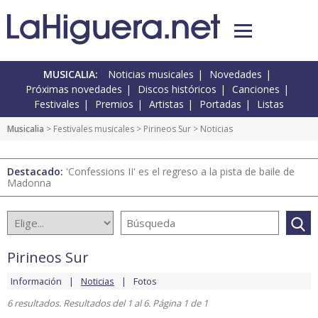
MUSICALIA:
Noticias musicales
Novedades
Próximas novedades
Discos históricos
Canciones
Festivales
Premios
Artistas
Portadas
Listas
Musicalia
>
Festivales musicales
>
Pirineos Sur
> Noticias
Destacado:
'Confessions II' es el regreso a la pista de baile de
Madonna
Pirineos Sur
Información
Noticias
Fotos
6 resultados. Resultados del 1 al 6. Página 1 de 1