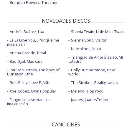
Brandon Flowers, Thrasher
NOVEDADES DISCOS
Andrés Suárez, Lúa
Shania Twain, Little Miss Twain
La La Love You, ¿Por qué me
Sienna Spiro, Visitor
miráis así?
Nil Moliner, Nexo
Ariana Grande, Petal
Triángulo de Amor Bizarro, Mi
Bad Gyal, Más cara
catedral
Paul McCartney, The boys of
Holly Humberstone, Cruel
Dungeon Lane
world
Rels B: love love FLAKK
The Strokes, Reality awaits
Xoel López, Oniria popular
Melendi, Pop rock
Fangoria, La verdad o la
Juanes, JuanesTeban
imaginación
CANCIONES