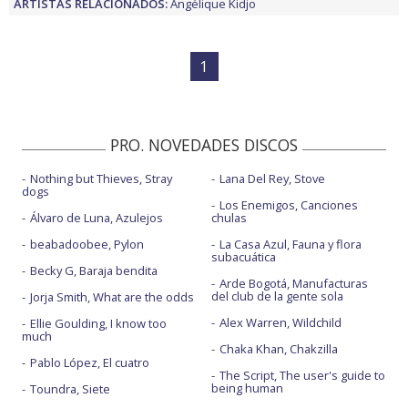
ARTISTAS RELACIONADOS:
Angélique Kidjo
1
PRO. NOVEDADES DISCOS
Nothing but Thieves, Stray
Lana Del Rey, Stove
dogs
Los Enemigos, Canciones
Álvaro de Luna, Azulejos
chulas
beabadoobee, Pylon
La Casa Azul, Fauna y flora
subacuática
Becky G, Baraja bendita
Arde Bogotá, Manufacturas
del club de la gente sola
Jorja Smith, What are the odds
Alex Warren, Wildchild
Ellie Goulding, I know too
much
Chaka Khan, Chakzilla
Pablo López, El cuatro
The Script, The user's guide to
being human
Toundra, Siete