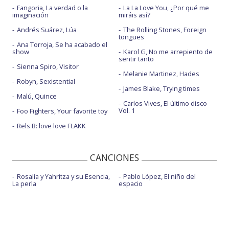
Fangoria, La verdad o la
La La Love You, ¿Por qué me
imaginación
miráis así?
Andrés Suárez, Lúa
The Rolling Stones, Foreign
tongues
Ana Torroja, Se ha acabado el
show
Karol G, No me arrepiento de
sentir tanto
Sienna Spiro, Visitor
Melanie Martinez, Hades
Robyn, Sexistential
James Blake, Trying times
Malú, Quince
Carlos Vives, El último disco
Vol. 1
Foo Fighters, Your favorite toy
Rels B: love love FLAKK
CANCIONES
Rosalía y Yahritza y su Esencia,
Pablo López, El niño del
La perla
espacio