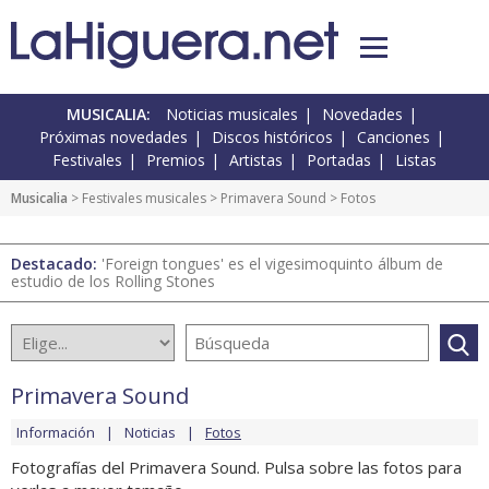
MUSICALIA:
Noticias musicales
Novedades
Próximas novedades
Discos históricos
Canciones
Festivales
Premios
Artistas
Portadas
Listas
Musicalia
>
Festivales musicales
>
Primavera Sound
> Fotos
Destacado:
'Foreign tongues' es el vigesimoquinto álbum de
estudio de los Rolling Stones
Primavera Sound
Información
Noticias
Fotos
Fotografías del Primavera Sound. Pulsa sobre las fotos para