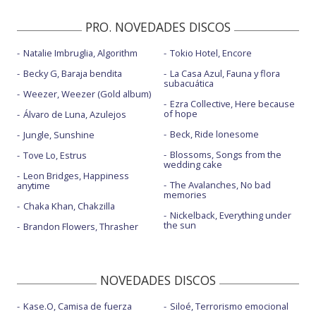
PRO. NOVEDADES DISCOS
Natalie Imbruglia, Algorithm
Tokio Hotel, Encore
Becky G, Baraja bendita
La Casa Azul, Fauna y flora
subacuática
Weezer, Weezer (Gold album)
Ezra Collective, Here because
of hope
Álvaro de Luna, Azulejos
Beck, Ride lonesome
Jungle, Sunshine
Blossoms, Songs from the
Tove Lo, Estrus
wedding cake
Leon Bridges, Happiness
The Avalanches, No bad
anytime
memories
Chaka Khan, Chakzilla
Nickelback, Everything under
the sun
Brandon Flowers, Thrasher
NOVEDADES DISCOS
Kase.O, Camisa de fuerza
Siloé, Terrorismo emocional