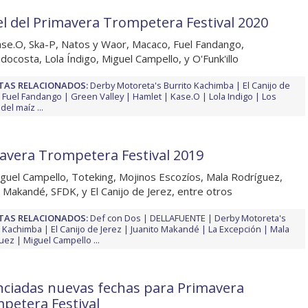
el del Primavera Trompetera Festival 2020
se.O, Ska-P, Natos y Waor, Macaco, Fuel Fandango,
docosta, Lola Índigo, Miguel Campello, y O'Funk'illo
TAS RELACIONADOS:
Derby Motoreta's Burrito Kachimba
El Canijo de
Fuel Fandango
Green Valley
Hamlet
Kase.O
Lola Indigo
Los
 del maíz
...
avera Trompetera Festival 2019
guel Campello, Toteking, Mojinos Escozíos, Mala Rodríguez,
o Makandé, SFDK, y El Canijo de Jerez, entre otros
TAS RELACIONADOS:
Def con Dos
DELLAFUENTE
Derby Motoreta's
o Kachimba
El Canijo de Jerez
Juanito Makandé
La Excepción
Mala
guez
Miguel Campello
...
ciadas nuevas fechas para Primavera
petera Festival