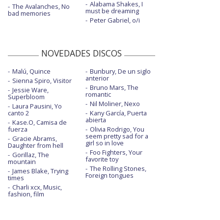
Alabama Shakes, I
The Avalanches, No
must be dreaming
bad memories
Peter Gabriel, o/i
NOVEDADES DISCOS
Malú, Quince
Bunbury, De un siglo
anterior
Sienna Spiro, Visitor
Bruno Mars, The
Jessie Ware,
romantic
Superbloom
Nil Moliner, Nexo
Laura Pausini, Yo
canto 2
Kany García, Puerta
abierta
Kase.O, Camisa de
fuerza
Olivia Rodrigo, You
seem pretty sad for a
Gracie Abrams,
girl so in love
Daughter from hell
Foo Fighters, Your
Gorillaz, The
favorite toy
mountain
The Rolling Stones,
James Blake, Trying
Foreign tongues
times
Charli xcx, Music,
fashion, film