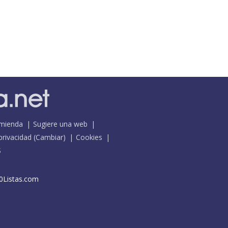
mienda
Sugiere una web
 privacidad
(
Cambiar
)
Cookies
S
0Listas.com