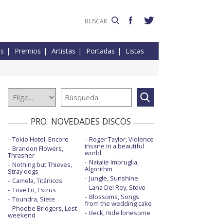
es
Premios
Artistas
Portadas
Listas
PRO. NOVEDADES DISCOS
Tokio Hotel, Encore
Roger Taylor, Violence
insane in a beautiful
Brandon Flowers,
world
Thrasher
Natalie Imbruglia,
Nothing but Thieves,
Algorithm
Stray dogs
Jungle, Sunshine
Camela, Titánicos
Lana Del Rey, Stove
Tove Lo, Estrus
Blossoms, Songs
Toundra, Siete
from the wedding cake
Phoebe Bridgers, Lost
Beck, Ride lonesome
weekend