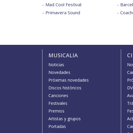
Mad Cool Festival
Barce
Primavera Sound
Coache
MUSICALIA
C
Noticias
Not
Novedades
Car
Próximas novedades
Pr
Discos históricos
DV
Canciones
Av
Festivales
Trá
Premios
Fe
Artistas y grupos
Act
Portadas
Car