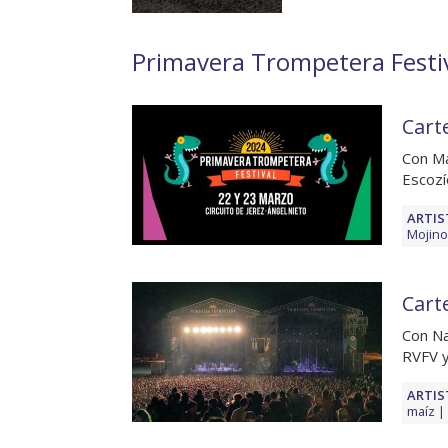
Primavera Trompetera Festiva
Cart
Con Ma
Escozí
ARTIS
Mojino
Cart
Con Na
RVFV y
ARTIS
maíz