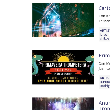
Cart
Con Ka
Fernan
ARTIS
Jerez
chikos
Prim
Con Mi
Juanit
ARTIS
Burrit
Rodrí
Anun
Trom