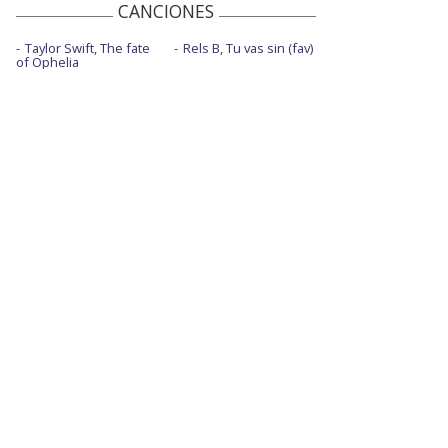
CANCIONES
Taylor Swift, The fate
Rels B, Tu vas sin (fav)
of Ophelia