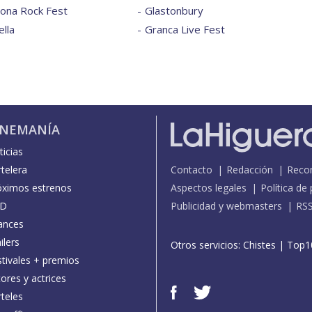
lona Rock Fest
Glastonbury
lla
Granca Live Fest
INEMANÍA
icias
telera
Contacto
Redacción
Reco
óximos estrenos
Aspectos legales
Política de
D
Publicidad y webmasters
RS
ances
ilers
Otros servicios:
Chistes
|
Top1
stivales + premios
ores y actrices
teles