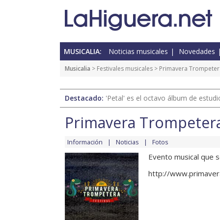
MUSICALIA:
Noticias musicales
Novedades
Musicalia
>
Festivales musicales
> Primavera Trompetera
Destacado:
'Petal' es el octavo álbum de estud
Primavera Trompetera
Información
Noticias
Fotos
Evento musical que s
http://www.primaver