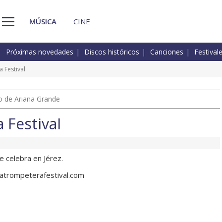
MÚSICA
CINE
Próximas novedades
Discos históricos
Canciones
Festival
 Festival
io de Ariana Grande
 Festival
e celebra en Jérez.
atrompeterafestival.com