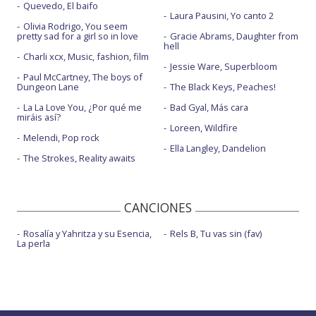
Quevedo, El baifo
Laura Pausini, Yo canto 2
Olivia Rodrigo, You seem
pretty sad for a girl so in love
Gracie Abrams, Daughter from
hell
Charli xcx, Music, fashion, film
Jessie Ware, Superbloom
Paul McCartney, The boys of
Dungeon Lane
The Black Keys, Peaches!
La La Love You, ¿Por qué me
Bad Gyal, Más cara
miráis así?
Loreen, Wildfire
Melendi, Pop rock
Ella Langley, Dandelion
The Strokes, Reality awaits
CANCIONES
Rosalía y Yahritza y su Esencia,
Rels B, Tu vas sin (fav)
La perla