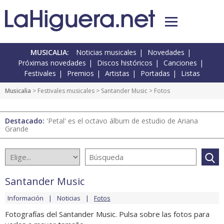
MUSICALIA:
Noticias musicales
Novedades
Próximas novedades
Discos históricos
Canciones
Festivales
Premios
Artistas
Portadas
Listas
Musicalia
>
Festivales musicales
>
Santander Music
> Fotos
Destacado:
'Petal' es el octavo álbum de estudio de Ariana
Grande
Santander Music
Información
Noticias
Fotos
Fotografías del Santander Music. Pulsa sobre las fotos para