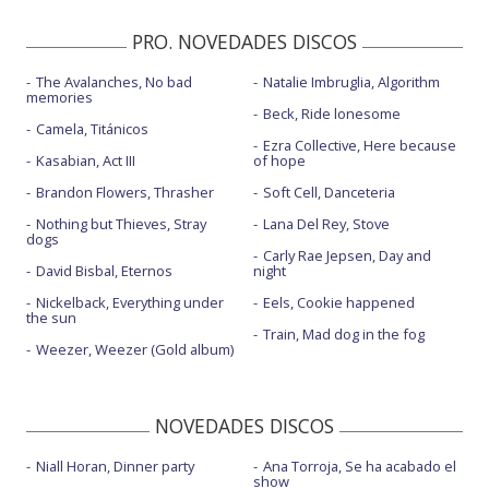
PRO. NOVEDADES DISCOS
The Avalanches, No bad
Natalie Imbruglia, Algorithm
memories
Beck, Ride lonesome
Camela, Titánicos
Ezra Collective, Here because
Kasabian, Act III
of hope
Brandon Flowers, Thrasher
Soft Cell, Danceteria
Nothing but Thieves, Stray
Lana Del Rey, Stove
dogs
Carly Rae Jepsen, Day and
David Bisbal, Eternos
night
Nickelback, Everything under
Eels, Cookie happened
the sun
Train, Mad dog in the fog
Weezer, Weezer (Gold album)
NOVEDADES DISCOS
Niall Horan, Dinner party
Ana Torroja, Se ha acabado el
show