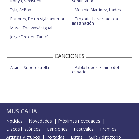
Robyn, Sexistential
sentir tanto
Tyla, A*Pop
Melanie Martinez, Hades
Bunbury, De un siglo anterior
Fangoria, La verdad o la
imaginación
Muse, The wow! signal
Jorge Drexler, Taracá
CANCIONES
Aitana, Superestrella
Pablo López, El niño del
espacio
MUSICALIA
Noticias
Novedades
Próximas novedades
Discos históricos
Canciones
Festivales
Premios
Artistas y grupos
Portadas
Listas
Guía / directorio