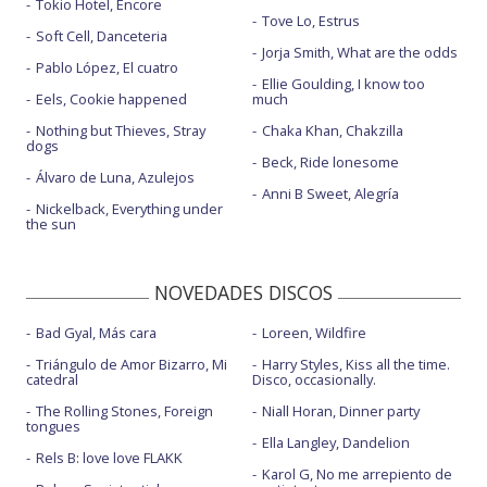
Tokio Hotel, Encore
Tove Lo, Estrus
Soft Cell, Danceteria
Jorja Smith, What are the odds
Pablo López, El cuatro
Ellie Goulding, I know too
Eels, Cookie happened
much
Nothing but Thieves, Stray
Chaka Khan, Chakzilla
dogs
Beck, Ride lonesome
Álvaro de Luna, Azulejos
Anni B Sweet, Alegría
Nickelback, Everything under
the sun
NOVEDADES DISCOS
Bad Gyal, Más cara
Loreen, Wildfire
Triángulo de Amor Bizarro, Mi
Harry Styles, Kiss all the time.
catedral
Disco, occasionally.
The Rolling Stones, Foreign
Niall Horan, Dinner party
tongues
Ella Langley, Dandelion
Rels B: love love FLAKK
Karol G, No me arrepiento de