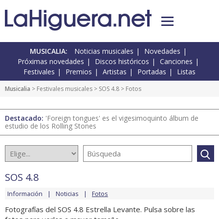
MUSICALIA:
Noticias musicales
Novedades
Próximas novedades
Discos históricos
Canciones
Festivales
Premios
Artistas
Portadas
Listas
Musicalia
>
Festivales musicales
>
SOS 4.8
> Fotos
Destacado:
'Foreign tongues' es el vigesimoquinto álbum de
estudio de los Rolling Stones
SOS 4.8
Información
Noticias
Fotos
Fotografías del SOS 4.8 Estrella Levante. Pulsa sobre las