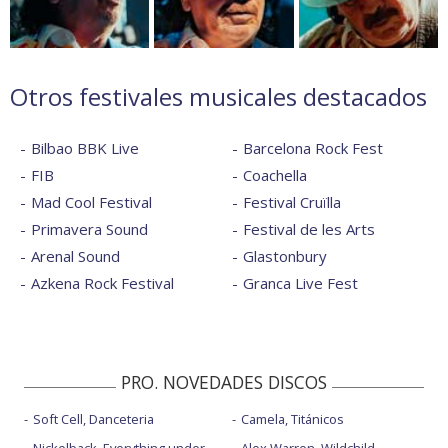
Otros festivales musicales destacados
Bilbao BBK Live
Barcelona Rock Fest
FIB
Coachella
Mad Cool Festival
Festival Cruïlla
Primavera Sound
Festival de les Arts
Arenal Sound
Glastonbury
Azkena Rock Festival
Granca Live Fest
PRO. NOVEDADES DISCOS
Soft Cell, Danceteria
Camela, Titánicos
Nickelback, Everything under
Alex Warren, Wildchild