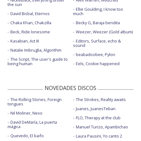
the sun
Ellie Goulding, I know too
David Bisbal, Eternos
much
Chaka Khan, Chakzilla
Becky G, Baraja bendita
Beck, Ride lonesome
Weezer, Weezer (Gold album)
Kasabian, Act III
Editors, Surface, echo &
sound
Natalie Imbruglia, Algorithm
beabadoobee, Pylon
The Script, The user's guide to
being human
Eels, Cookie happened
NOVEDADES DISCOS
The Rolling Stones, Foreign
The Strokes, Reality awaits
tongues
Juanes, JuanesTeban
Nil Moliner, Nexo
FLO, Therapy at the club
David DeMaría, La puerta
mágica
Manuel Turizo, Apambichao
Quevedo, El baifo
Laura Pausini, Yo canto 2