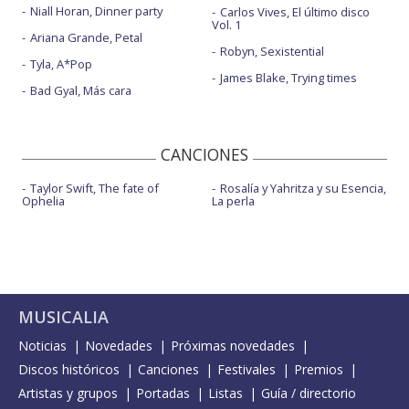
Niall Horan, Dinner party
Carlos Vives, El último disco
Vol. 1
Ariana Grande, Petal
Robyn, Sexistential
Tyla, A*Pop
James Blake, Trying times
Bad Gyal, Más cara
CANCIONES
Taylor Swift, The fate of
Rosalía y Yahritza y su Esencia,
Ophelia
La perla
MUSICALIA
Noticias
Novedades
Próximas novedades
Discos históricos
Canciones
Festivales
Premios
Artistas y grupos
Portadas
Listas
Guía / directorio