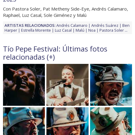
Con Pastora Soler, Pat Metheny Side-Eye, Andrés Calamaro,
Raphael, Luz Casal, Sole Giménez y Malú
ARTISTAS RELACIONADOS:
Andrés Calamaro
Andrés Suárez
Ben
Harper
Estrella Morente
Luz Casal
Malú
Noa
Pastora Soler
...
Tío Pepe Festival: Últimas fotos
relacionadas (
+
)