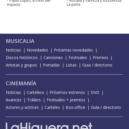
Pablo López, El niño del
Rosalía y Yahritza y su Esencia,
espacio
La perla
MUSICALIA
Noticias
Novedades
Próximas novedades
Discos históricos
Canciones
Festivales
Premios
Artistas y grupos
Portadas
Listas
Guía / directorio
CINEMANÍA
Noticias
Cartelera
Próximos estrenos
DVD
Avances
Tráilers
Festivales + premios
Actores y actrices
Carteles
Box-office
Guía / directorio