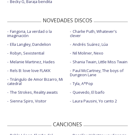
Becky G, Baraja bendita
NOVEDADES DISCOS
Fangoria, La verdad o la
Charlie Puth, Whatever's
imaginación
clever
Ella Langley, Dandelion
Andrés Suárez, Lúa
Robyn, Sexistential
Nil Moliner, Nexo
Melanie Martinez, Hades
Shania Twain, Little Miss Twain
Rels B: love love FLAKK
Paul McCartney, The boys of
Dungeon Lane
Triángulo de Amor Bizarro, Mi
catedral
Tyla, A*Pop
The Strokes, Reality awaits
Quevedo, El baifo
Sienna Spiro, Visitor
Laura Pausini, Yo canto 2
CANCIONES