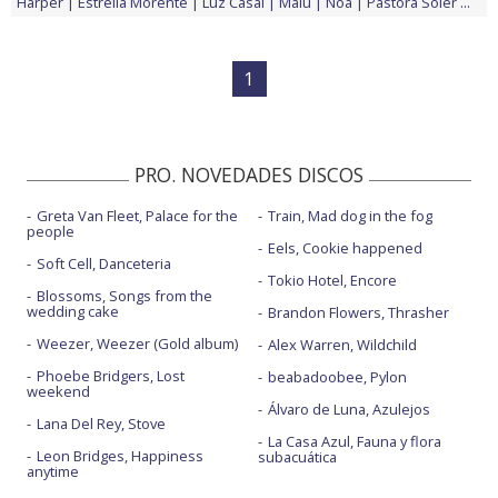
Harper
Estrella Morente
Luz Casal
Malú
Noa
Pastora Soler
...
1
PRO. NOVEDADES DISCOS
Greta Van Fleet, Palace for the
Train, Mad dog in the fog
people
Eels, Cookie happened
Soft Cell, Danceteria
Tokio Hotel, Encore
Blossoms, Songs from the
wedding cake
Brandon Flowers, Thrasher
Weezer, Weezer (Gold album)
Alex Warren, Wildchild
Phoebe Bridgers, Lost
beabadoobee, Pylon
weekend
Álvaro de Luna, Azulejos
Lana Del Rey, Stove
La Casa Azul, Fauna y flora
Leon Bridges, Happiness
subacuática
anytime