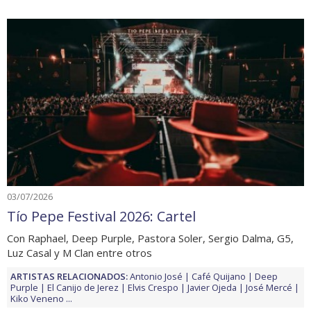
03/07/2026
Tío Pepe Festival 2026: Cartel
Con Raphael, Deep Purple, Pastora Soler, Sergio Dalma, G5,
Luz Casal y M Clan entre otros
ARTISTAS RELACIONADOS:
Antonio José
Café Quijano
Deep
Purple
El Canijo de Jerez
Elvis Crespo
Javier Ojeda
José Mercé
Kiko Veneno
...