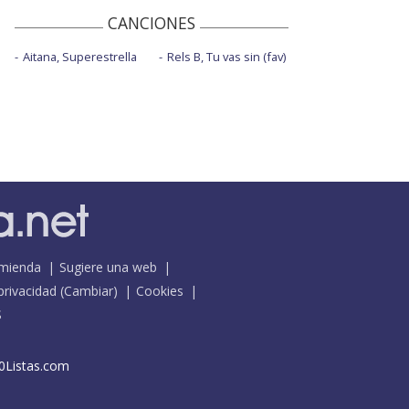
CANCIONES
Aitana, Superestrella
Rels B, Tu vas sin (fav)
mienda
Sugiere una web
 privacidad
(
Cambiar
)
Cookies
S
0Listas.com