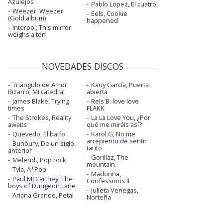
Azulejos
Pablo López, El cuatro
Weezer, Weezer
Eels, Cookie
(Gold album)
happened
Interpol, This mirror
weighs a ton
NOVEDADES DISCOS
Triángulo de Amor
Kany García, Puerta
Bizarro, Mi catedral
abierta
James Blake, Trying
Rels B: love love
times
FLAKK
The Strokes, Reality
La La Love You, ¿Por
awaits
qué me miráis así?
Quevedo, El baifo
Karol G, No me
arrepiento de sentir
Bunbury, De un siglo
tanto
anterior
Gorillaz, The
Melendi, Pop rock
mountain
Tyla, A*Pop
Madonna,
Paul McCartney, The
Confessions II
boys of Dungeon Lane
Julieta Venegas,
Ariana Grande, Petal
Norteña