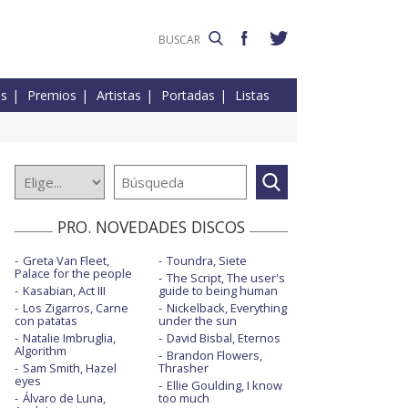
es
Premios
Artistas
Portadas
Listas
PRO. NOVEDADES DISCOS
Greta Van Fleet,
Toundra, Siete
Palace for the people
The Script, The user's
Kasabian, Act III
guide to being human
Los Zigarros, Carne
Nickelback, Everything
con patatas
under the sun
Natalie Imbruglia,
David Bisbal, Eternos
Algorithm
Brandon Flowers,
Sam Smith, Hazel
Thrasher
eyes
Ellie Goulding, I know
Álvaro de Luna,
too much