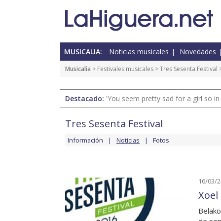
MUSICALIA:
Noticias musicales
Novedades
Musicalia
>
Festivales musicales
>
Tres Sesenta Festival
>
Destacado:
'You seem pretty sad for a girl so in
Tres Sesenta Festival
Información
Noticias
Fotos
16/03/
Xoel
Belako