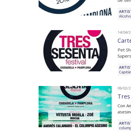
de sem
ARTIS
Alcoho
14/04/
Cart
Pet Sh
Supers
ARTIS
Capitá
06/02/
Tres
Con Am
asesin
ARTIS
colump