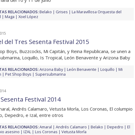
ana del 10 y 11 de junio
TAS RELACIONADOS:
Belako
Grises
La Maravillosa Orquesta del
l
Maga
Xoel López
2015
el del Tres Sesenta Festival 2015
op Boys, Buzzcocks, Mi Capitán, y Reina Republicana, se unen a
ubmarina, Loquillo, Is Tropical, León Benavente y Arizona Baby
TAS RELACIONADOS:
Arizona Baby
León Benavente
Loquillo
Mi
n
Pet Shop Boys
Supersubmarina
2014
 Sesenta Festival 2014
aral, Andrés Calamaro, Vetusta Morla, Los Coronas, El columpio
o, Depedro, e Izal, entre otros
TAS RELACIONADOS:
Amaral
Andrés Calamaro
Belako
Depedro
El
io asesino
IZAL
Los Coronas
Vetusta Morla