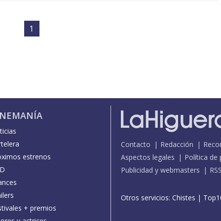
1
INEMANÍA
icias
telera
Contacto
Redacción
Reco
óximos estrenos
Aspectos legales
Política de
D
Publicidad y webmasters
RS
ances
ilers
Otros servicios:
Chistes
|
Top1
stivales + premios
ores y actrices