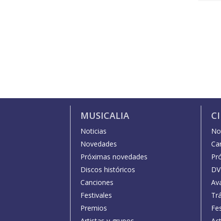
MUSICALIA
C
Noticias
Not
Novedades
Car
Próximas novedades
Pr
Discos históricos
DV
Canciones
Av
Festivales
Trá
Premios
Fe
Artistas y grupos
Act