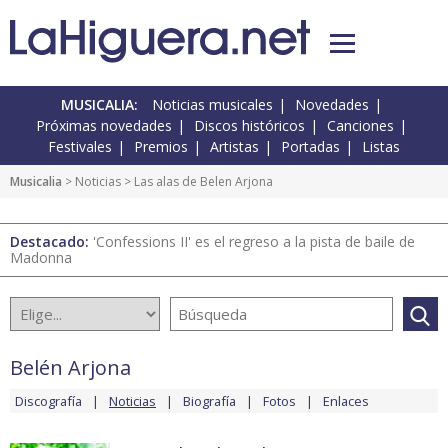
MUSICALIA:
Noticias musicales
Novedades
Próximas novedades
Discos históricos
Canciones
Festivales
Premios
Artistas
Portadas
Listas
Musicalia
>
Noticias
> Las alas de Belen Arjona
Destacado:
'Confessions II' es el regreso a la pista de baile de
Madonna
Belén Arjona
Discografía
Noticias
Biografía
Fotos
Enlaces