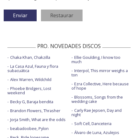
PRO. NOVEDADES DISCOS
Chaka Khan, Chakzilla
Ellie Goulding, I know too
much
La Casa Azul, Fauna y flora
subacuática
Interpol, This mirror weighs a
ton
Alex Warren, Wildchild
Ezra Collective, Here because
of hope
Phoebe Bridgers, Lost
weekend
Blossoms, Songs from the
wedding cake
Becky G, Baraja bendita
Carly Rae Jepsen, Day and
Brandon Flowers, Thrasher
night
Jorja Smith, What are the odds
Soft Cell, Danceteria
beabadoobee, Pylon
Álvaro de Luna, Azulejos
Beck, Ride lonesome