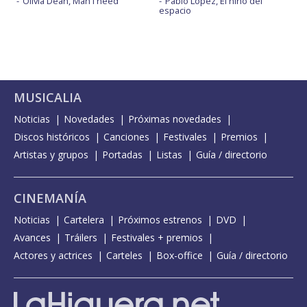
Olivia Dean, Man I need
Pablo López, El niño del
espacio
MUSICALIA
Noticias
Novedades
Próximas novedades
Discos históricos
Canciones
Festivales
Premios
Artistas y grupos
Portadas
Listas
Guía / directorio
CINEMANÍA
Noticias
Cartelera
Próximos estrenos
DVD
Avances
Tráilers
Festivales + premios
Actores y actrices
Carteles
Box-office
Guía / directorio