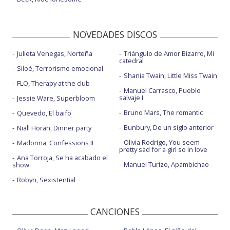
NOVEDADES DISCOS
Julieta Venegas, Norteña
Triángulo de Amor Bizarro, Mi
catedral
Siloé, Terrorismo emocional
Shania Twain, Little Miss Twain
FLO, Therapy at the club
Manuel Carrasco, Pueblo
salvaje I
Jessie Ware, Superbloom
Bruno Mars, The romantic
Quevedo, El baifo
Bunbury, De un siglo anterior
Niall Horan, Dinner party
Olivia Rodrigo, You seem
Madonna, Confessions II
pretty sad for a girl so in love
Ana Torroja, Se ha acabado el
Manuel Turizo, Apambichao
show
Robyn, Sexistential
CANCIONES