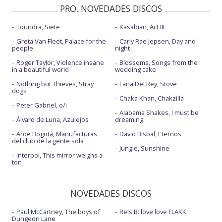
PRO. NOVEDADES DISCOS
Toundra, Siete
Kasabian, Act III
Greta Van Fleet, Palace for the
Carly Rae Jepsen, Day and
people
night
Roger Taylor, Violence insane
Blossoms, Songs from the
in a beautiful world
wedding cake
Nothing but Thieves, Stray
Lana Del Rey, Stove
dogs
Chaka Khan, Chakzilla
Peter Gabriel, o/i
Alabama Shakes, I must be
Álvaro de Luna, Azulejos
dreaming
Arde Bogotá, Manufacturas
David Bisbal, Eternos
del club de la gente sola
Jungle, Sunshine
Interpol, This mirror weighs a
ton
NOVEDADES DISCOS
Paul McCartney, The boys of
Rels B: love love FLAKK
Dungeon Lane