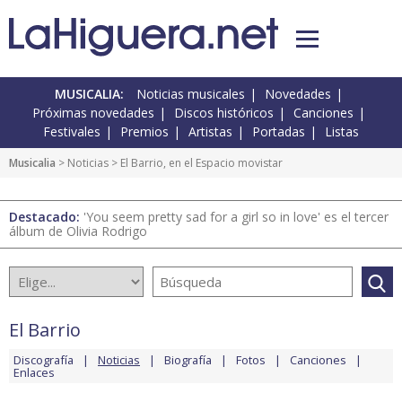
MUSICALIA:
Noticias musicales
Novedades
Próximas novedades
Discos históricos
Canciones
Festivales
Premios
Artistas
Portadas
Listas
Musicalia
>
Noticias
> El Barrio, en el Espacio movistar
Destacado:
'You seem pretty sad for a girl so in love' es el tercer
álbum de Olivia Rodrigo
El Barrio
Discografía
Noticias
Biografía
Fotos
Canciones
Enlaces