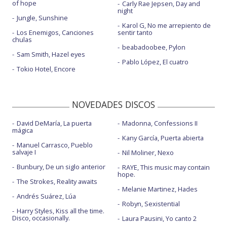
of hope
Carly Rae Jepsen, Day and
night
Jungle, Sunshine
Karol G, No me arrepiento de
Los Enemigos, Canciones
sentir tanto
chulas
beabadoobee, Pylon
Sam Smith, Hazel eyes
Pablo López, El cuatro
Tokio Hotel, Encore
NOVEDADES DISCOS
David DeMaría, La puerta
Madonna, Confessions II
mágica
Kany García, Puerta abierta
Manuel Carrasco, Pueblo
salvaje I
Nil Moliner, Nexo
Bunbury, De un siglo anterior
RAYE, This music may contain
hope.
The Strokes, Reality awaits
Melanie Martinez, Hades
Andrés Suárez, Lúa
Robyn, Sexistential
Harry Styles, Kiss all the time.
Disco, occasionally.
Laura Pausini, Yo canto 2