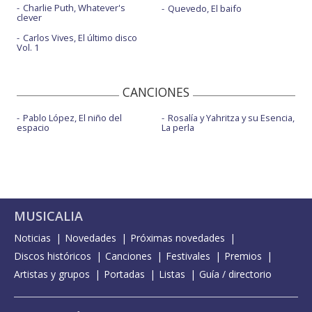
Charlie Puth, Whatever's
Quevedo, El baifo
clever
Carlos Vives, El último disco
Vol. 1
CANCIONES
Pablo López, El niño del
Rosalía y Yahritza y su Esencia,
espacio
La perla
MUSICALIA
Noticias
Novedades
Próximas novedades
Discos históricos
Canciones
Festivales
Premios
Artistas y grupos
Portadas
Listas
Guía / directorio