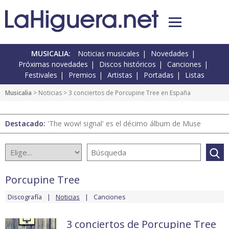
MUSICALIA:
Noticias musicales
Novedades
Próximas novedades
Discos históricos
Canciones
Festivales
Premios
Artistas
Portadas
Listas
Musicalia
>
Noticias
> 3 conciertos de Porcupine Tree en España
Destacado:
'The wow! signal' es el décimo álbum de Muse
Porcupine Tree
Discografía
Noticias
Canciones
3 conciertos de Porcupine Tree