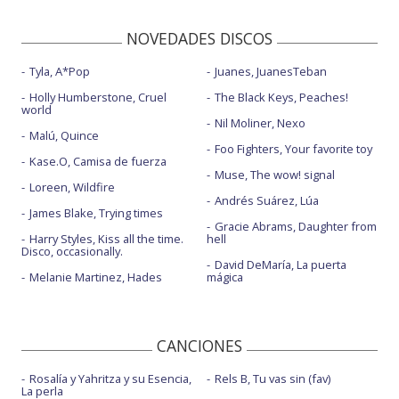
NOVEDADES DISCOS
Tyla, A*Pop
Juanes, JuanesTeban
Holly Humberstone, Cruel
The Black Keys, Peaches!
world
Nil Moliner, Nexo
Malú, Quince
Foo Fighters, Your favorite toy
Kase.O, Camisa de fuerza
Muse, The wow! signal
Loreen, Wildfire
Andrés Suárez, Lúa
James Blake, Trying times
Gracie Abrams, Daughter from
Harry Styles, Kiss all the time.
hell
Disco, occasionally.
David DeMaría, La puerta
Melanie Martinez, Hades
mágica
CANCIONES
Rosalía y Yahritza y su Esencia,
Rels B, Tu vas sin (fav)
La perla