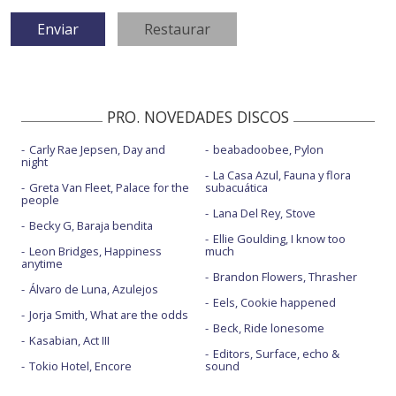
PRO. NOVEDADES DISCOS
Carly Rae Jepsen, Day and
beabadoobee, Pylon
night
La Casa Azul, Fauna y flora
Greta Van Fleet, Palace for the
subacuática
people
Lana Del Rey, Stove
Becky G, Baraja bendita
Ellie Goulding, I know too
Leon Bridges, Happiness
much
anytime
Brandon Flowers, Thrasher
Álvaro de Luna, Azulejos
Eels, Cookie happened
Jorja Smith, What are the odds
Beck, Ride lonesome
Kasabian, Act III
Editors, Surface, echo &
Tokio Hotel, Encore
sound