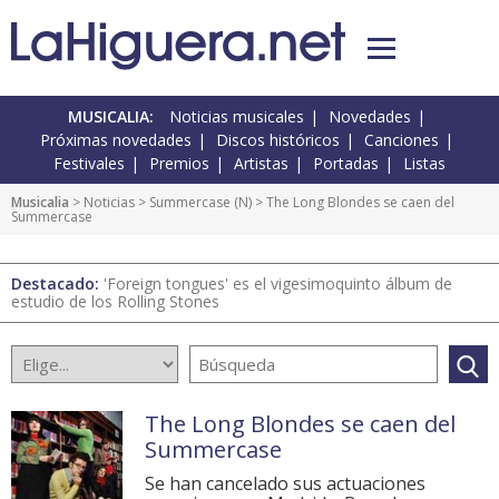
MUSICALIA:
Noticias musicales
Novedades
Próximas novedades
Discos históricos
Canciones
Festivales
Premios
Artistas
Portadas
Listas
Musicalia
>
Noticias
>
Summercase
(
N
) > The Long Blondes se caen del
Summercase
Destacado:
'Foreign tongues' es el vigesimoquinto álbum de
estudio de los Rolling Stones
The Long Blondes se caen del
Summercase
Se han cancelado sus actuaciones