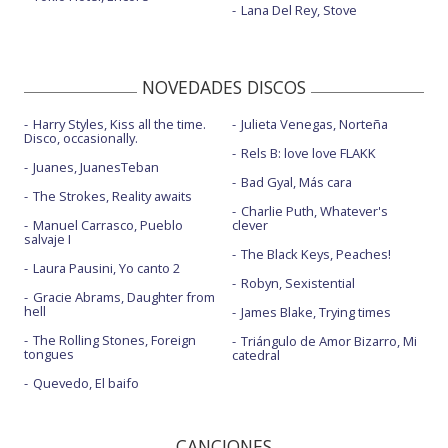
Lana Del Rey, Stove
NOVEDADES DISCOS
Harry Styles, Kiss all the time.
Julieta Venegas, Norteña
Disco, occasionally.
Rels B: love love FLAKK
Juanes, JuanesTeban
Bad Gyal, Más cara
The Strokes, Reality awaits
Charlie Puth, Whatever's
Manuel Carrasco, Pueblo
clever
salvaje I
The Black Keys, Peaches!
Laura Pausini, Yo canto 2
Robyn, Sexistential
Gracie Abrams, Daughter from
hell
James Blake, Trying times
The Rolling Stones, Foreign
Triángulo de Amor Bizarro, Mi
tongues
catedral
Quevedo, El baifo
CANCIONES