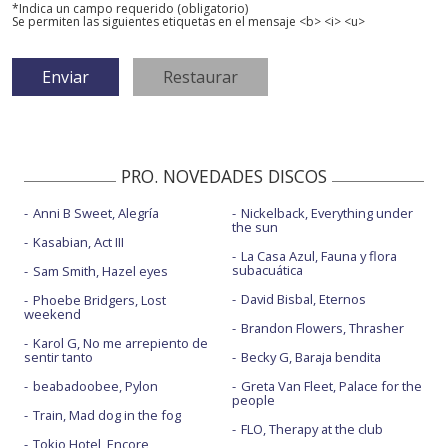
*Indica un campo requerido (obligatorio)
Se permiten las siguientes etiquetas en el mensaje <b> <i> <u>
PRO. NOVEDADES DISCOS
Anni B Sweet, Alegría
Nickelback, Everything under
the sun
Kasabian, Act III
La Casa Azul, Fauna y flora
subacuática
Sam Smith, Hazel eyes
David Bisbal, Eternos
Phoebe Bridgers, Lost
weekend
Brandon Flowers, Thrasher
Karol G, No me arrepiento de
sentir tanto
Becky G, Baraja bendita
beabadoobee, Pylon
Greta Van Fleet, Palace for the
people
Train, Mad dog in the fog
FLO, Therapy at the club
Tokio Hotel, Encore