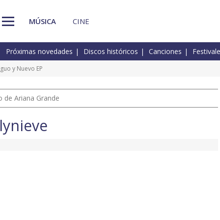
MÚSICA
CINE
Próximas novedades
Discos históricos
Canciones
Festival
iguo y Nuevo EP
io de Ariana Grande
lynieve