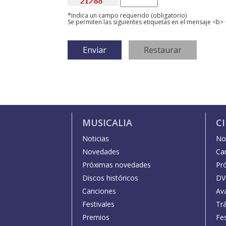
*Indica un campo requerido (obligatorio)
Se permiten las siguientes etiquetas en el mensaje <b> 
MUSICALIA
C
Noticias
Not
Novedades
Car
Próximas novedades
Pr
Discos históricos
DV
Canciones
Av
Festivales
Trá
Premios
Fe