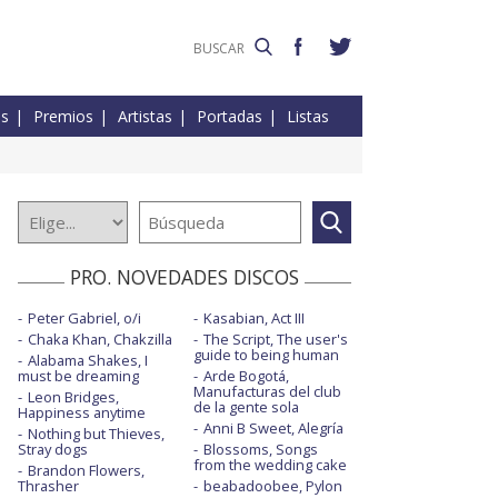
es
Premios
Artistas
Portadas
Listas
PRO. NOVEDADES DISCOS
Peter Gabriel, o/i
Kasabian, Act III
Chaka Khan, Chakzilla
The Script, The user's
guide to being human
Alabama Shakes, I
must be dreaming
Arde Bogotá,
Manufacturas del club
Leon Bridges,
de la gente sola
Happiness anytime
Anni B Sweet, Alegría
Nothing but Thieves,
Stray dogs
Blossoms, Songs
from the wedding cake
Brandon Flowers,
Thrasher
beabadoobee, Pylon