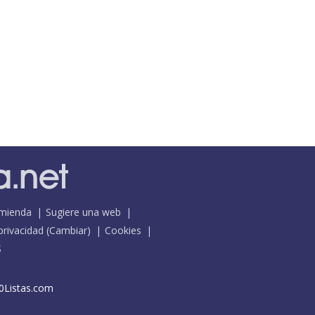
mienda
Sugiere una web
 privacidad
(
Cambiar
)
Cookies
S
0Listas.com