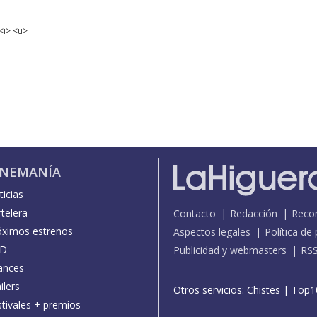
<i> <u>
INEMANÍA
icias
telera
Contacto
Redacción
Reco
óximos estrenos
Aspectos legales
Política de
D
Publicidad y webmasters
RS
ances
ilers
Otros servicios:
Chistes
|
Top1
stivales + premios