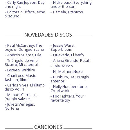
Carly Rae Jepsen, Day
Nickelback, Everything
and night
under the sun
Editors, Surface, echo
Camela, Titánicos
& sound
NOVEDADES DISCOS
Paul McCartney, The
Jessie Ware,
boys of Dungeon Lane
Superbloom
Andrés Suárez, Lúa
Quevedo, El baifo
Triángulo de Amor
Ariana Grande, Petal
Bizarro, Mi catedral
Tyla, A*Pop
Loreen, Wildfire
Nil Moliner, Nexo
Charli xcx, Music,
Bunbury, De un siglo
fashion, film
anterior
Carlos Vives, El último
Holly Humberstone,
disco Vol. 1
Cruel world
Manuel Carrasco,
Foo Fighters, Your
Pueblo salvaje I
favorite toy
Julieta Venegas,
Norteña
CANCIONES