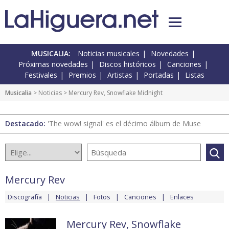
MUSICALIA:
Noticias musicales
Novedades
Próximas novedades
Discos históricos
Canciones
Festivales
Premios
Artistas
Portadas
Listas
Musicalia
>
Noticias
> Mercury Rev, Snowflake Midnight
Destacado:
'The wow! signal' es el décimo álbum de Muse
Mercury Rev
Discografía
Noticias
Fotos
Canciones
Enlaces
Mercury Rev, Snowflake