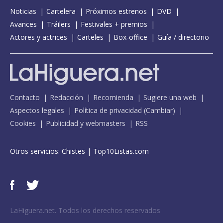
Noticias
Cartelera
Próximos estrenos
DVD
Avances
Tráilers
Festivales + premios
Actores y actrices
Carteles
Box-office
Guía / directorio
Contacto
Redacción
Recomienda
Sugiere una web
Aspectos legales
Política de privacidad
(
Cambiar
)
Cookies
Publicidad y webmasters
RSS
Otros servicios:
Chistes
|
Top10Listas.com
LaHiguera.net. Todos los derechos reservados