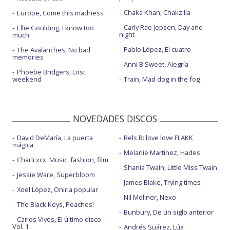
Chaka Khan, Chakzilla
Europe, Come this madness
Carly Rae Jepsen, Day and
Ellie Goulding, I know too
night
much
Pablo López, El cuatro
The Avalanches, No bad
memories
Anni B Sweet, Alegría
Phoebe Bridgers, Lost
weekend
Train, Mad dog in the fog
NOVEDADES DISCOS
David DeMaría, La puerta
Rels B: love love FLAKK
mágica
Melanie Martinez, Hades
Charli xcx, Music, fashion, film
Shania Twain, Little Miss Twain
Jessie Ware, Superbloom
James Blake, Trying times
Xoel López, Oniria popular
Nil Moliner, Nexo
The Black Keys, Peaches!
Bunbury, De un siglo anterior
Carlos Vives, El último disco
Vol. 1
Andrés Suárez, Lúa