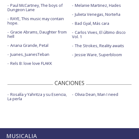
Paul McCartney, The boys of
Melanie Martinez, Hades
Dungeon Lane
Julieta Venegas, Norteña
RAYE, This music may contain
hope.
Bad Gyal, Más cara
Gracie Abrams, Daughter from
Carlos Vives, El último disco
hell
Vol. 1
Ariana Grande, Petal
The Strokes, Reality awaits
Juanes, JuanesTeban
Jessie Ware, Superbloom
Rels B: love love FLAKK
CANCIONES
Rosalía y Yahritza y su Esencia,
Olivia Dean, Man I need
La perla
MUSICALIA