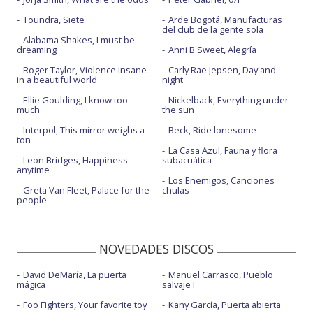
Toundra, Siete
Arde Bogotá, Manufacturas
del club de la gente sola
Alabama Shakes, I must be
dreaming
Anni B Sweet, Alegría
Roger Taylor, Violence insane
Carly Rae Jepsen, Day and
in a beautiful world
night
Ellie Goulding, I know too
Nickelback, Everything under
much
the sun
Interpol, This mirror weighs a
Beck, Ride lonesome
ton
La Casa Azul, Fauna y flora
Leon Bridges, Happiness
subacuática
anytime
Los Enemigos, Canciones
Greta Van Fleet, Palace for the
chulas
people
NOVEDADES DISCOS
David DeMaría, La puerta
Manuel Carrasco, Pueblo
mágica
salvaje I
Foo Fighters, Your favorite toy
Kany García, Puerta abierta