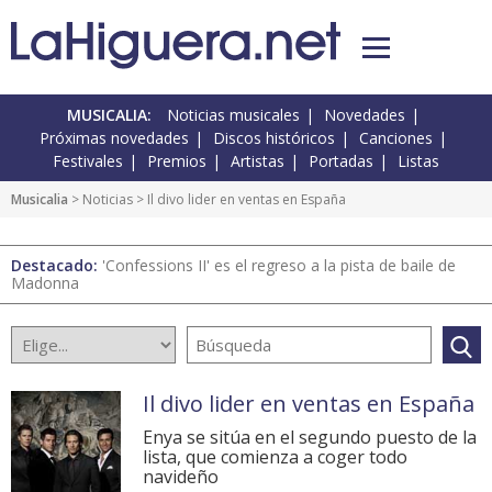
MUSICALIA:
Noticias musicales
Novedades
Próximas novedades
Discos históricos
Canciones
Festivales
Premios
Artistas
Portadas
Listas
Musicalia
>
Noticias
> Il divo lider en ventas en España
Destacado:
'Confessions II' es el regreso a la pista de baile de
Madonna
Il divo lider en ventas en España
Enya se sitúa en el segundo puesto de la
lista, que comienza a coger todo
navideño