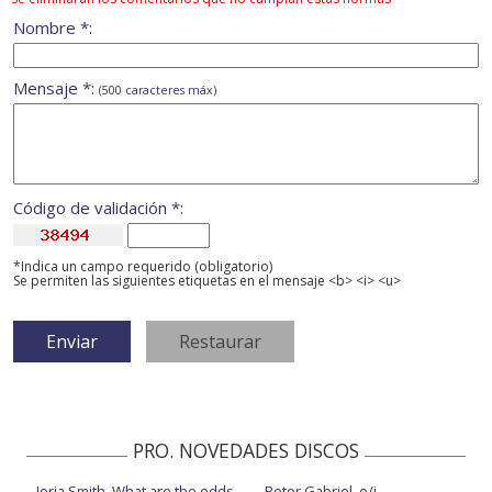
Nombre *:
Mensaje *:
(500 caracteres máx)
Código de validación *:
*Indica un campo requerido (obligatorio)
Se permiten las siguientes etiquetas en el mensaje <b> <i> <u>
PRO. NOVEDADES DISCOS
Jorja Smith, What are the odds
Peter Gabriel, o/i