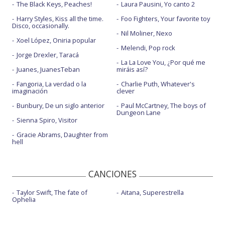
The Black Keys, Peaches!
Laura Pausini, Yo canto 2
Harry Styles, Kiss all the time.
Foo Fighters, Your favorite toy
Disco, occasionally.
Nil Moliner, Nexo
Xoel López, Oniria popular
Melendi, Pop rock
Jorge Drexler, Taracá
La La Love You, ¿Por qué me
Juanes, JuanesTeban
miráis así?
Fangoria, La verdad o la
Charlie Puth, Whatever's
imaginación
clever
Bunbury, De un siglo anterior
Paul McCartney, The boys of
Dungeon Lane
Sienna Spiro, Visitor
Gracie Abrams, Daughter from
hell
CANCIONES
Taylor Swift, The fate of
Aitana, Superestrella
Ophelia