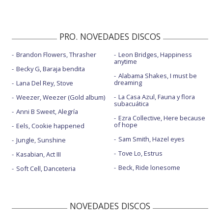
PRO. NOVEDADES DISCOS
Brandon Flowers, Thrasher
Leon Bridges, Happiness
anytime
Becky G, Baraja bendita
Alabama Shakes, I must be
dreaming
Lana Del Rey, Stove
La Casa Azul, Fauna y flora
Weezer, Weezer (Gold album)
subacuática
Anni B Sweet, Alegría
Ezra Collective, Here because
of hope
Eels, Cookie happened
Sam Smith, Hazel eyes
Jungle, Sunshine
Tove Lo, Estrus
Kasabian, Act III
Beck, Ride lonesome
Soft Cell, Danceteria
NOVEDADES DISCOS