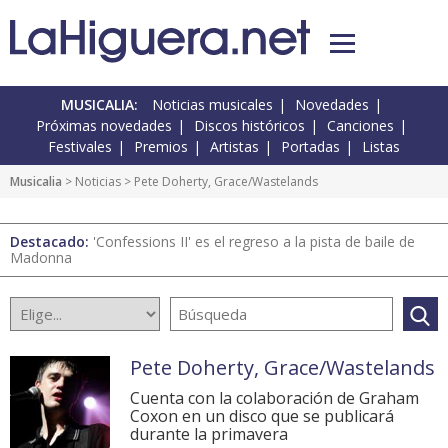
MUSICALIA:
Noticias musicales
Novedades
Próximas novedades
Discos históricos
Canciones
Festivales
Premios
Artistas
Portadas
Listas
Musicalia
>
Noticias
> Pete Doherty, Grace/Wastelands
Destacado:
'Confessions II' es el regreso a la pista de baile de
Madonna
Pete Doherty, Grace/Wastelands
Cuenta con la colaboración de Graham
Coxon en un disco que se publicará
durante la primavera