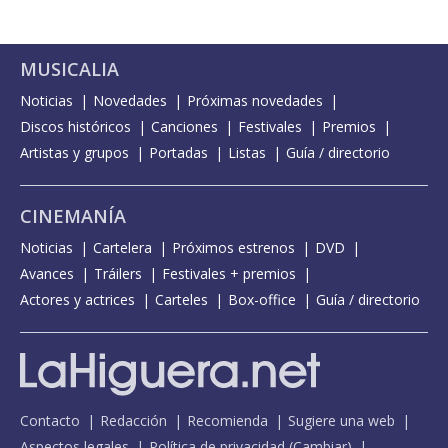
MUSICALIA
Noticias
Novedades
Próximas novedades
Discos históricos
Canciones
Festivales
Premios
Artistas y grupos
Portadas
Listas
Guía / directorio
CINEMANÍA
Noticias
Cartelera
Próximos estrenos
DVD
Avances
Tráilers
Festivales + premios
Actores y actrices
Carteles
Box-office
Guía / directorio
Contacto
Redacción
Recomienda
Sugiere una web
Aspectos legales
Política de privacidad
(
Cambiar
)