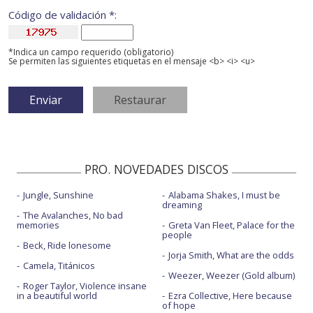
Código de validación *:
*Indica un campo requerido (obligatorio)
Se permiten las siguientes etiquetas en el mensaje <b> <i> <u>
PRO. NOVEDADES DISCOS
Jungle, Sunshine
Alabama Shakes, I must be
dreaming
The Avalanches, No bad
memories
Greta Van Fleet, Palace for the
people
Beck, Ride lonesome
Jorja Smith, What are the odds
Camela, Titánicos
Weezer, Weezer (Gold album)
Roger Taylor, Violence insane
in a beautiful world
Ezra Collective, Here because
of hope