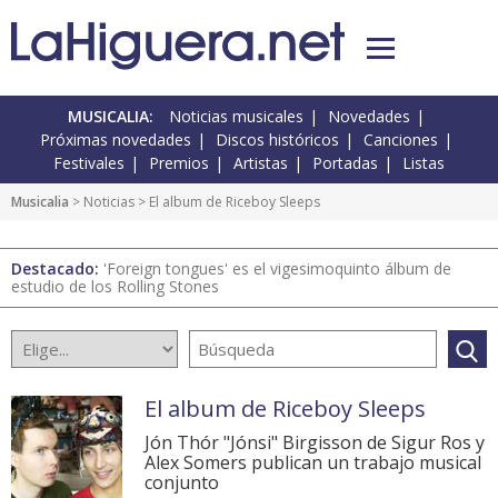
MUSICALIA:
Noticias musicales
Novedades
Próximas novedades
Discos históricos
Canciones
Festivales
Premios
Artistas
Portadas
Listas
Musicalia
>
Noticias
> El album de Riceboy Sleeps
Destacado:
'Foreign tongues' es el vigesimoquinto álbum de
estudio de los Rolling Stones
El album de Riceboy Sleeps
Jón Thór "Jónsi" Birgisson de Sigur Ros y
Alex Somers publican un trabajo musical
conjunto