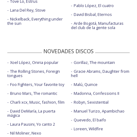
Tove Lo, Estrus
Pablo López, El cuatro
Lana Del Rey, Stove
David Bisbal, Eternos
Nickelback, Everything under
the sun
Arde Bogotá, Manufacturas
del club de la gente sola
NOVEDADES DISCOS
Xoel López, Oniria popular
Gorillaz, The mountain
The Rolling Stones, Foreign
Gracie Abrams, Daughter from
tongues
hell
Foo Fighters, Your favorite toy
Malú, Quince
Bruno Mars, The romantic
Madonna, Confessions II
Charli xcx, Music, fashion, film
Robyn, Sexistential
David DeMaría, La puerta
Manuel Turizo, Apambichao
mágica
Quevedo, El baifo
Laura Pausini, Yo canto 2
Loreen, Wildfire
Nil Moliner, Nexo