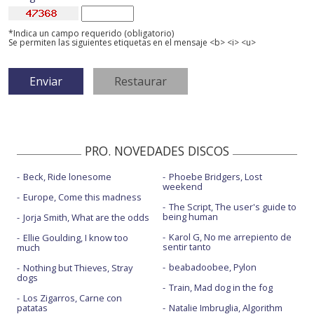
*Indica un campo requerido (obligatorio)
Se permiten las siguientes etiquetas en el mensaje <b> <i> <u>
PRO. NOVEDADES DISCOS
Beck, Ride lonesome
Phoebe Bridgers, Lost
weekend
Europe, Come this madness
The Script, The user's guide to
being human
Jorja Smith, What are the odds
Karol G, No me arrepiento de
Ellie Goulding, I know too
sentir tanto
much
beabadoobee, Pylon
Nothing but Thieves, Stray
dogs
Train, Mad dog in the fog
Los Zigarros, Carne con
patatas
Natalie Imbruglia, Algorithm