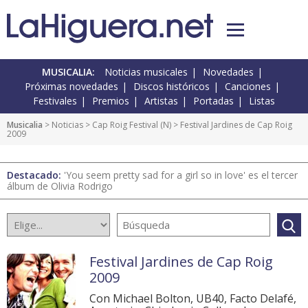
MUSICALIA:
Noticias musicales
Novedades
Próximas novedades
Discos históricos
Canciones
Festivales
Premios
Artistas
Portadas
Listas
Musicalia
>
Noticias
>
Cap Roig Festival
(
N
) > Festival Jardines de Cap Roig
2009
Destacado:
'You seem pretty sad for a girl so in love' es el tercer
álbum de Olivia Rodrigo
Festival Jardines de Cap Roig
2009
Con Michael Bolton, UB40, Facto Delafé,