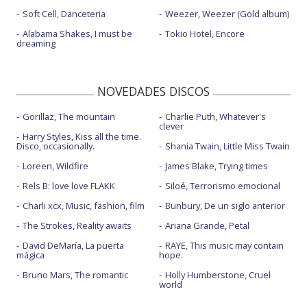
Soft Cell, Danceteria
Weezer, Weezer (Gold album)
Alabama Shakes, I must be
Tokio Hotel, Encore
dreaming
NOVEDADES DISCOS
Gorillaz, The mountain
Charlie Puth, Whatever's
clever
Harry Styles, Kiss all the time.
Disco, occasionally.
Shania Twain, Little Miss Twain
Loreen, Wildfire
James Blake, Trying times
Rels B: love love FLAKK
Siloé, Terrorismo emocional
Charli xcx, Music, fashion, film
Bunbury, De un siglo anterior
The Strokes, Reality awaits
Ariana Grande, Petal
David DeMaría, La puerta
RAYE, This music may contain
mágica
hope.
Bruno Mars, The romantic
Holly Humberstone, Cruel
world