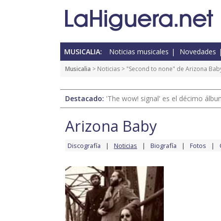
MUSICALIA:
Noticias musicales
Novedades
Musicalia
>
Noticias
> "Second to none" de Arizona Bab
Destacado:
'The wow! signal' es el décimo álb
Arizona Baby
Discografía
Noticias
Biografía
Fotos