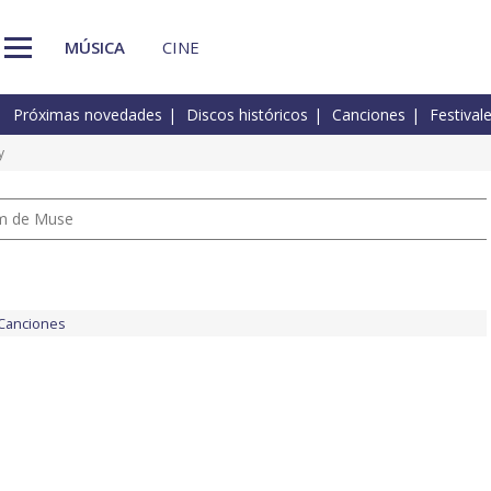
MÚSICA
CINE
Próximas novedades
Discos históricos
Canciones
Festival
y
um de Muse
Canciones