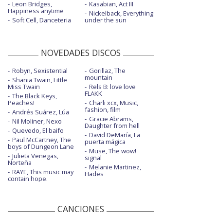
Leon Bridges,
Kasabian, Act III
Happiness anytime
Nickelback, Everything
Soft Cell, Danceteria
under the sun
NOVEDADES DISCOS
Robyn, Sexistential
Gorillaz, The
mountain
Shania Twain, Little
Miss Twain
Rels B: love love
FLAKK
The Black Keys,
Peaches!
Charli xcx, Music,
fashion, film
Andrés Suárez, Lúa
Gracie Abrams,
Nil Moliner, Nexo
Daughter from hell
Quevedo, El baifo
David DeMaría, La
Paul McCartney, The
puerta mágica
boys of Dungeon Lane
Muse, The wow!
Julieta Venegas,
signal
Norteña
Melanie Martinez,
RAYE, This music may
Hades
contain hope.
CANCIONES