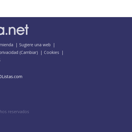
mienda
Sugiere una web
 privacidad
(
Cambiar
)
Cookies
S
0Listas.com
chos reservados