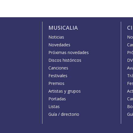
MUSICALIA
C
Noticias
Not
Novedades
Car
Próximas novedades
Pr
Discos históricos
DV
Canciones
Av
Festivales
Trá
Premios
Fe
Artistas y grupos
Act
Portadas
Car
Listas
Bo
Guía / directorio
Guí