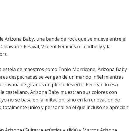
e Arizona Baby, una banda de rock que se mueve entre el
Cleawater Revival, Violent Femmes o Leadbelly y la
ors.
la estela de maestros como Ennio Morricone, Arizona Baby
eres despechadas se vengan de un marido infiel mientras
 caravana de gitanos en pleno desierto. Recreando esa
le castellano, Arizona Baby muestran sus colores con
uyo no se basa en la imitación, sino en la renovación de
o totalmente único y personal en el que incluso se aprecian
én Arizona (Guitarra acústica y slide) y Marcos Arizona