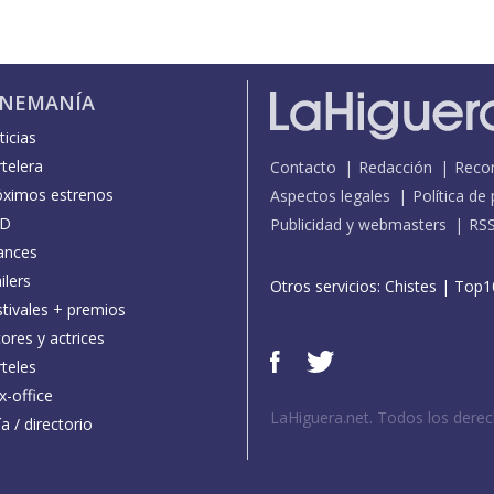
INEMANÍA
icias
telera
Contacto
Redacción
Reco
óximos estrenos
Aspectos legales
Política de
D
Publicidad y webmasters
RS
ances
ilers
Otros servicios:
Chistes
|
Top1
stivales + premios
ores y actrices
teles
x-office
LaHiguera.net. Todos los dere
a / directorio