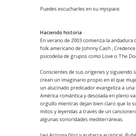
Puedes escucharles en su
myspace
.
Haciendo historia
En verano de 2003 comienza la andadura d
folk americano de Johnny Cash , Credence 
psicodelia de grupos como Love o The Do
Conscientes de sus orígenes y siguiendo 
crean un imaginario propio en el que muj
un alucinado predicador evangeliza a una
América romántica y desolada en pleno val
orgullo mientras dejan bien claro que lo s
mitos y leyendas a través de un cancioner
algunas sonoridades mediterráneas.
Javi Arizona (Voz y guitarra acústica), Rub