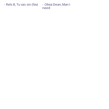
Rels B, Tu vas sin (fav)
Olivia Dean, Man I
need