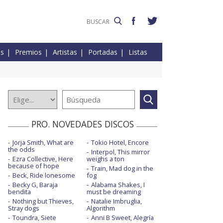
es
Premios
Artistas
Portadas
Listas
PRO. NOVEDADES DISCOS
Jorja Smith, What are
Tokio Hotel, Encore
the odds
Interpol, This mirror
Ezra Collective, Here
weighs a ton
because of hope
Train, Mad dog in the
Beck, Ride lonesome
fog
Becky G, Baraja
Alabama Shakes, I
bendita
must be dreaming
Nothing but Thieves,
Natalie Imbruglia,
Stray dogs
Algorithm
Toundra, Siete
Anni B Sweet, Alegría