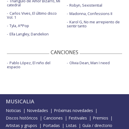
Triángulo de Amor Bizarro, Mi
catedral
Robyn, Sexistential
Carlos Vives, El último disco
Madonna, Confessions II
Vol. 1
Karol G, No me arrepiento de
Tyla, A*Pop
sentir tanto
Ella Langley, Dandelion
CANCIONES
Pablo López, El niño del
Olivia Dean, Man I need
espacio
MUSICALIA
Noticias
Novedades
Próximas novedades
Discos históricos
Canciones
Festivales
Premios
Artistas y grupos
Portadas
Listas
Guía / directorio