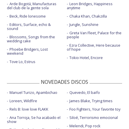
Arde Bogotá, Manufacturas
Leon Bridges, Happiness
del club de la gente sola
anytime
Beck, Ride lonesome
Chaka Khan, Chakzilla
Editors, Surface, echo &
Jungle, Sunshine
sound
Greta Van Fleet, Palace for the
Blossoms, Songs from the
people
wedding cake
Ezra Collective, Here because
Phoebe Bridgers, Lost
of hope
weekend
Tokio Hotel, Encore
Tove Lo, Estrus
NOVEDADES DISCOS
Manuel Turizo, Apambichao
Quevedo, El baifo
Loreen, Wildfire
James Blake, Trying times
Rels B: love love FLAKK
Foo Fighters, Your favorite toy
Ana Torroja, Se ha acabado el
Siloé, Terrorismo emocional
show
Melendi, Pop rock