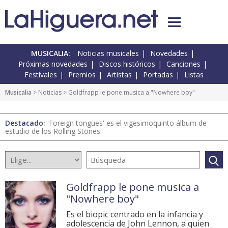
MUSICALIA:
Noticias musicales
Novedades
Próximas novedades
Discos históricos
Canciones
Festivales
Premios
Artistas
Portadas
Listas
Musicalia
>
Noticias
> Goldfrapp le pone musica a "Nowhere boy"
Destacado:
'Foreign tongues' es el vigesimoquinto álbum de
estudio de los Rolling Stones
Goldfrapp le pone musica a
"Nowhere boy"
Es el biopic centrado en la infancia y
adolescencia de John Lennon, a quien