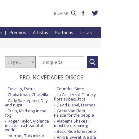
es
Premios
Artistas
Portadas
Listas
PRO. NOVEDADES DISCOS
Tove Lo, Estrus
Toundra, Siete
Chaka Khan, Chakzilla
La Casa Azul, Fauna y
flora subacuática
Carly Rae Jepsen, Day
and night
David Bisbal, Eternos
Train, Mad dog in the
Greta Van Fleet,
fog
Palace for the people
Roger Taylor, Violence
Alabama Shakes, I
insane in a beautiful
must be dreaming
world
Beck, Ride lonesome
Interpol, This mirror
Anni B Sweet, Alegría