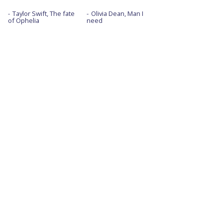
Taylor Swift, The fate
Olivia Dean, Man I
of Ophelia
need