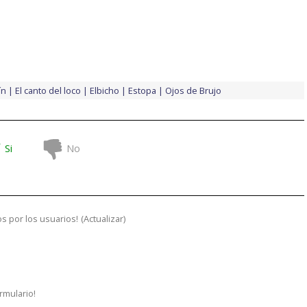
ín
El canto del loco
Elbicho
Estopa
Ojos de Brujo
Si
No
s por los usuarios!
(
Actualizar
)
ormulario!