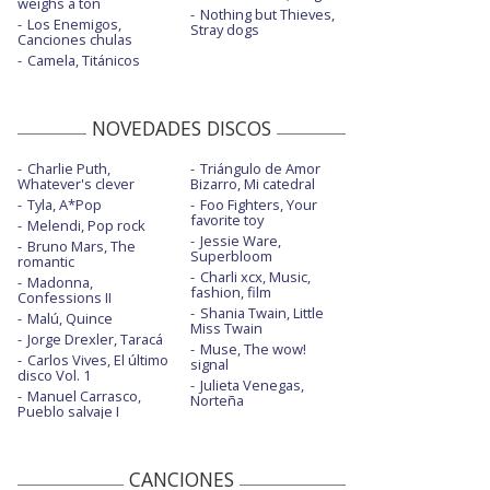
weighs a ton
Nothing but Thieves,
Los Enemigos,
Stray dogs
Canciones chulas
Camela, Titánicos
NOVEDADES DISCOS
Charlie Puth,
Triángulo de Amor
Whatever's clever
Bizarro, Mi catedral
Tyla, A*Pop
Foo Fighters, Your
favorite toy
Melendi, Pop rock
Jessie Ware,
Bruno Mars, The
Superbloom
romantic
Charli xcx, Music,
Madonna,
fashion, film
Confessions II
Shania Twain, Little
Malú, Quince
Miss Twain
Jorge Drexler, Taracá
Muse, The wow!
Carlos Vives, El último
signal
disco Vol. 1
Julieta Venegas,
Manuel Carrasco,
Norteña
Pueblo salvaje I
CANCIONES