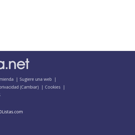
mienda
Sugiere una web
 privacidad
(
Cambiar
)
Cookies
S
0Listas.com