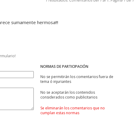
1 resultados. Comentarios del 1 al 1. Página 1 de 1
parece sumamente hermosa!!!
ormulario!
NORMAS DE PARTICIPACIÓN
No se permitirán los comentarios fuera de
tema ó injuriantes
No se aceptarán los contenidos
considerados como publicitarios
Se eliminarán los comentarios que no
cumplan estas normas