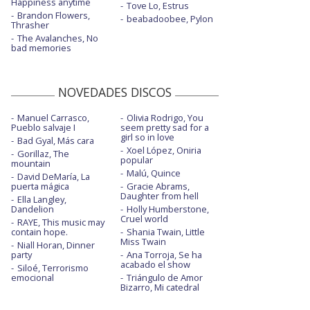
Happiness anytime
Tove Lo, Estrus
Brandon Flowers,
beabadoobee, Pylon
Thrasher
The Avalanches, No
bad memories
NOVEDADES DISCOS
Manuel Carrasco,
Olivia Rodrigo, You
Pueblo salvaje I
seem pretty sad for a
girl so in love
Bad Gyal, Más cara
Xoel López, Oniria
Gorillaz, The
popular
mountain
Malú, Quince
David DeMaría, La
puerta mágica
Gracie Abrams,
Daughter from hell
Ella Langley,
Dandelion
Holly Humberstone,
Cruel world
RAYE, This music may
contain hope.
Shania Twain, Little
Miss Twain
Niall Horan, Dinner
party
Ana Torroja, Se ha
acabado el show
Siloé, Terrorismo
emocional
Triángulo de Amor
Bizarro, Mi catedral