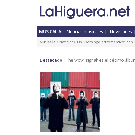
MUSICALIA:
Noticias musicales
Novedades
Musicalia
>
Noticias
> Un "Domingo astromantico" con L
Destacado:
'The wow! signal' es el décimo álb