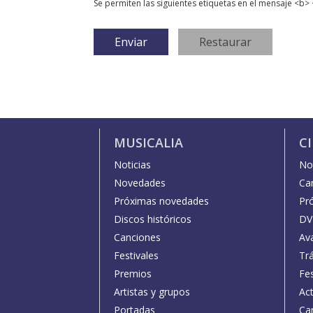
Se permiten las siguientes etiquetas en el mensaje <b> 
MUSICALIA
C
Noticias
Not
Novedades
Car
Próximas novedades
Pr
Discos históricos
DV
Canciones
Av
Festivales
Trá
Premios
Fe
Artistas y grupos
Act
Portadas
Car