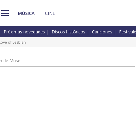
MÚSICA
CINE
Próximas novedades
Discos históricos
Canciones
Festival
ove of Lesbian
um de Muse