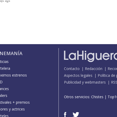
<i> <u>
INEMANÍA
icias
telera
Contacto
Redacción
Reco
óximos estrenos
Aspectos legales
Política de
D
Publicidad y webmasters
RS
ances
ilers
Otros servicios:
Chistes
|
Top1
stivales + premios
ores y actrices
teles