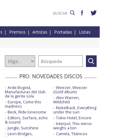
es
Premios
Artistas
Portadas
Listas
PRO. NOVEDADES DISCOS
Arde Bogotá,
Weezer, Weezer
Manufacturas del club
(Gold album)
de la gente sola
Alex Warren,
Europe, Come this
Wildchild
madness
Nickelback, Everything
Beck, Ride lonesome
under the sun
Editors, Surface, echo
Tokio Hotel, Encore
& sound
Interpol, This mirror
Jungle, Sunshine
weighs a ton
Leon Bridges,
Camela, Titánicos