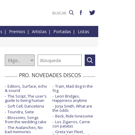
es
Premios
Artistas
Portadas
Listas
PRO. NOVEDADES DISCOS
Editors, Surface, echo
Train, Mad dog in the
& sound
fog
The Script, The user's
Leon Bridges,
guide to being human
Happiness anytime
Soft Cell, Danceteria
Jorja Smith, What are
the odds
Toundra, Siete
Beck, Ride lonesome
Blossoms, Songs
from the wedding cake
Los Zigarros, Carne
con patatas
The Avalanches, No
bad memories
Greta Van Fleet,