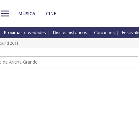
MÚSICA
CINE
Próximas novedades
Discos históricos
Canciones
Festival
 Sound 2011
io de Ariana Grande