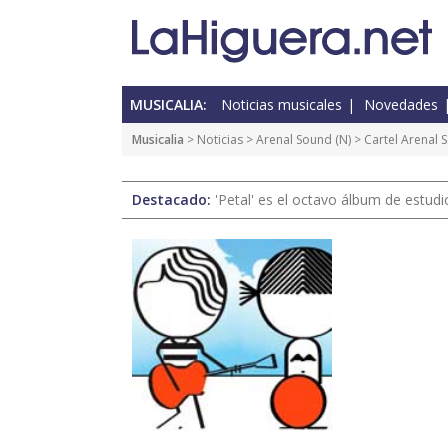
MUSICALIA:
Noticias musicales
Novedades
Musicalia
>
Noticias
>
Arenal Sound
(
N
) > Cartel Arenal
Destacado:
'Petal' es el octavo álbum de estud