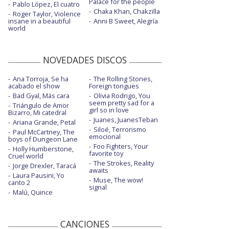
Palace for the people
Pablo López, El cuatro
Chaka Khan, Chakzilla
Roger Taylor, Violence
insane in a beautiful
Anni B Sweet, Alegría
world
NOVEDADES DISCOS
Ana Torroja, Se ha
The Rolling Stones,
acabado el show
Foreign tongues
Bad Gyal, Más cara
Olivia Rodrigo, You
seem pretty sad for a
Triángulo de Amor
girl so in love
Bizarro, Mi catedral
Juanes, JuanesTeban
Ariana Grande, Petal
Siloé, Terrorismo
Paul McCartney, The
emocional
boys of Dungeon Lane
Foo Fighters, Your
Holly Humberstone,
favorite toy
Cruel world
The Strokes, Reality
Jorge Drexler, Taracá
awaits
Laura Pausini, Yo
Muse, The wow!
canto 2
signal
Malú, Quince
CANCIONES