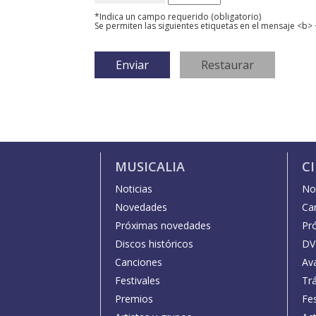
*Indica un campo requerido (obligatorio)
Se permiten las siguientes etiquetas en el mensaje <b> 
MUSICALIA
C
Noticias
Not
Novedades
Car
Próximas novedades
Pr
Discos históricos
DV
Canciones
Av
Festivales
Trá
Premios
Fe