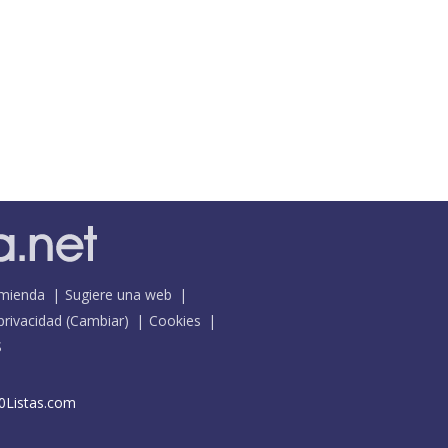
mienda
Sugiere una web
 privacidad
(
Cambiar
)
Cookies
S
0Listas.com