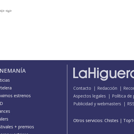
<i> <u>
INEMANÍA
icias
telera
Contacto
Redacción
Reco
óximos estrenos
Aspectos legales
Política de
D
Publicidad y webmasters
RS
ances
ilers
Otros servicios:
Chistes
|
Top1
stivales + premios