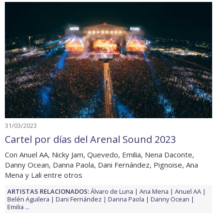
31/03/2023
Cartel por días del Arenal Sound 2023
Con Anuel AA, Nicky Jam, Quevedo, Emilia, Nena Daconte,
Danny Ocean, Danna Paola, Dani Fernández, Pignoise, Ana
Mena y Lali entre otros
ARTISTAS RELACIONADOS:
Álvaro de Luna
Ana Mena
Anuel AA
Belén Aguilera
Dani Fernández
Danna Paola
Danny Ocean
Emilia
...