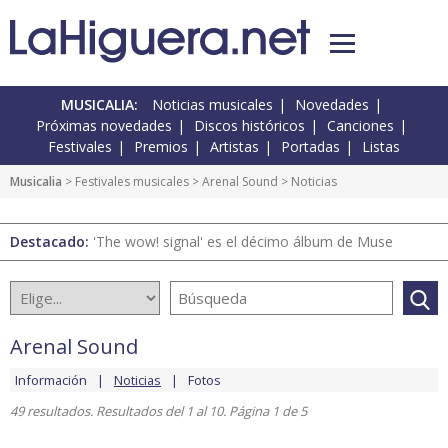
MUSICALIA:
Noticias musicales
Novedades
Próximas novedades
Discos históricos
Canciones
Festivales
Premios
Artistas
Portadas
Listas
Musicalia
>
Festivales musicales
>
Arenal Sound
> Noticias
Destacado:
'The wow! signal' es el décimo álbum de Muse
Arenal Sound
Información
Noticias
Fotos
49 resultados. Resultados del 1 al 10. Página 1 de 5