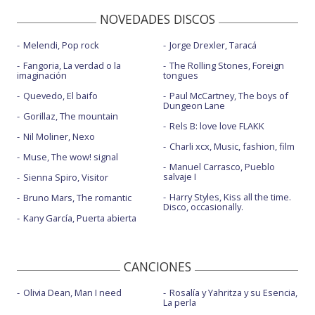
NOVEDADES DISCOS
Melendi, Pop rock
Jorge Drexler, Taracá
Fangoria, La verdad o la
The Rolling Stones, Foreign
imaginación
tongues
Quevedo, El baifo
Paul McCartney, The boys of
Dungeon Lane
Gorillaz, The mountain
Rels B: love love FLAKK
Nil Moliner, Nexo
Charli xcx, Music, fashion, film
Muse, The wow! signal
Manuel Carrasco, Pueblo
salvaje I
Sienna Spiro, Visitor
Harry Styles, Kiss all the time.
Bruno Mars, The romantic
Disco, occasionally.
Kany García, Puerta abierta
CANCIONES
Olivia Dean, Man I need
Rosalía y Yahritza y su Esencia,
La perla