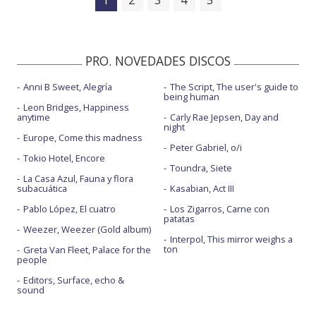
PRO. NOVEDADES DISCOS
Anni B Sweet, Alegría
The Script, The user's guide to
being human
Leon Bridges, Happiness
anytime
Carly Rae Jepsen, Day and
night
Europe, Come this madness
Peter Gabriel, o/i
Tokio Hotel, Encore
Toundra, Siete
La Casa Azul, Fauna y flora
subacuática
Kasabian, Act III
Pablo López, El cuatro
Los Zigarros, Carne con
patatas
Weezer, Weezer (Gold album)
Interpol, This mirror weighs a
ton
Greta Van Fleet, Palace for the
people
Editors, Surface, echo &
sound