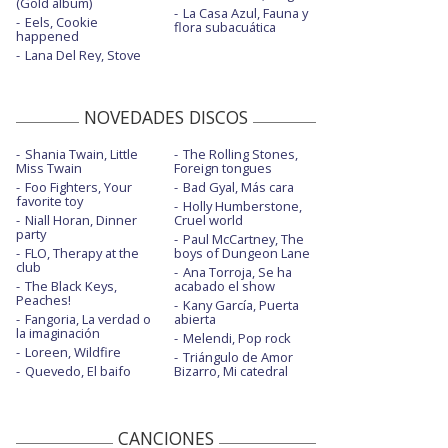
(Gold album)
La Casa Azul, Fauna y
Eels, Cookie
flora subacuática
happened
Lana Del Rey, Stove
NOVEDADES DISCOS
Shania Twain, Little
The Rolling Stones,
Miss Twain
Foreign tongues
Foo Fighters, Your
Bad Gyal, Más cara
favorite toy
Holly Humberstone,
Niall Horan, Dinner
Cruel world
party
Paul McCartney, The
FLO, Therapy at the
boys of Dungeon Lane
club
Ana Torroja, Se ha
The Black Keys,
acabado el show
Peaches!
Kany García, Puerta
Fangoria, La verdad o
abierta
la imaginación
Melendi, Pop rock
Loreen, Wildfire
Triángulo de Amor
Quevedo, El baifo
Bizarro, Mi catedral
CANCIONES