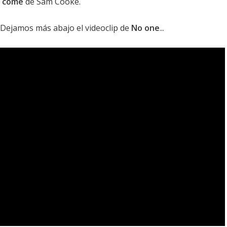
a come
de Sam Cooke.
. Dejamos más abajo el videoclip de
No one
...