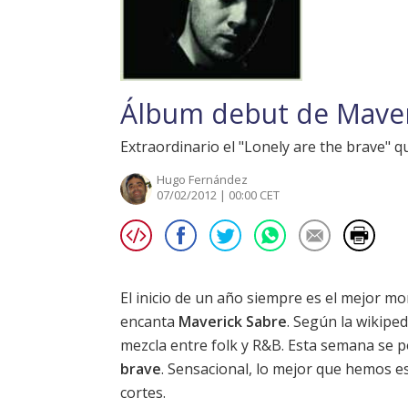
Álbum debut de Maver
Extraordinario el "Lonely are the brave" 
Hugo Fernández
07/02/2012 | 00:00 CET
El inicio de un año siempre es el mejor 
encanta
Maverick Sabre
. Según la wikipe
mezcla entre folk y R&B. Esta semana se p
brave
. Sensacional, lo mejor que hemos 
cortes.