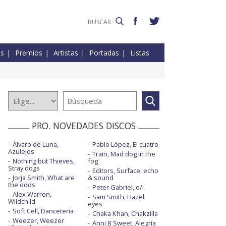
es
Premios
Artistas
Portadas
Listas
PRO. NOVEDADES DISCOS
Álvaro de Luna,
Pablo López, El cuatro
Azulejos
Train, Mad dog in the
Nothing but Thieves,
fog
Stray dogs
Editors, Surface, echo
Jorja Smith, What are
& sound
the odds
Peter Gabriel, o/i
Alex Warren,
Sam Smith, Hazel
Wildchild
eyes
Soft Cell, Danceteria
Chaka Khan, Chakzilla
Weezer, Weezer
Anni B Sweet, Alegría