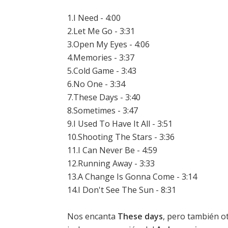
1.I Need - 4:00
2.Let Me Go - 3:31
3.Open My Eyes - 4:06
4.Memories - 3:37
5.Cold Game - 3:43
6.No One - 3:34
7.These Days - 3:40
8.Sometimes - 3:47
9.I Used To Have It All - 3:51
10.Shooting The Stars - 3:36
11.I Can Never Be - 4:59
12.Running Away - 3:33
13.A Change Is Gonna Come - 3:14
14.I Don't See The Sun - 8:31
Nos encanta
These days
, pero también o