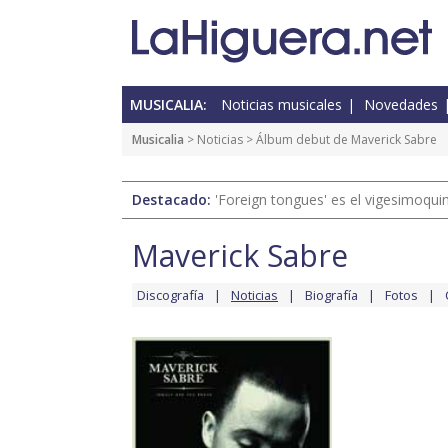
MUSICALIA:
Noticias musicales
Novedades
Musicalia
>
Noticias
> Álbum debut de Maverick Sabre
Destacado:
'Foreign tongues' es el vigesimoqui
Maverick Sabre
Discografía
Noticias
Biografía
Fotos