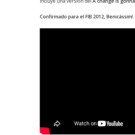
incluye una versión del
A change is gonn
Confirmado para el FIB 2012, Benicàssim
!