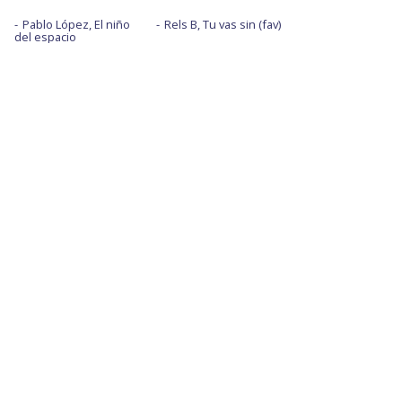
Pablo López, El niño
Rels B, Tu vas sin (fav)
del espacio