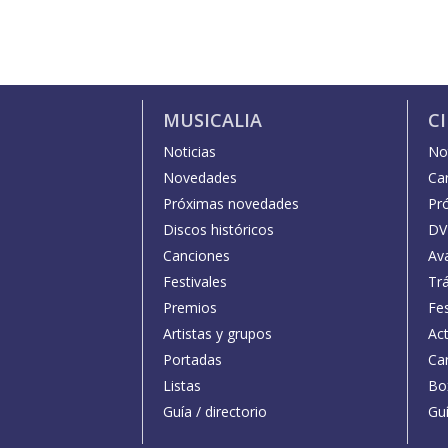
MUSICALIA
C
Noticias
Not
Novedades
Car
Próximas novedades
Pr
Discos históricos
DV
Canciones
Av
Festivales
Trá
Premios
Fe
Artistas y grupos
Act
Portadas
Car
Listas
Bo
Guía / directorio
Guí