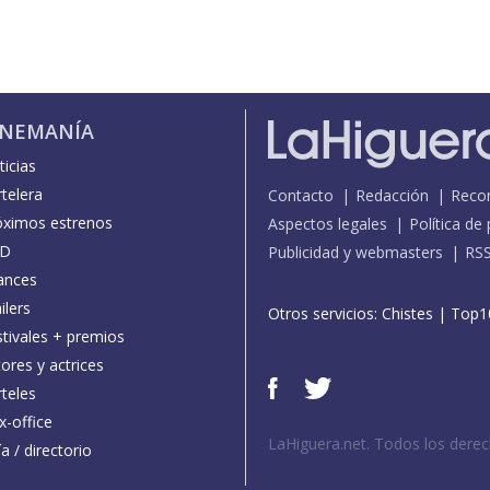
INEMANÍA
icias
telera
Contacto
Redacción
Reco
óximos estrenos
Aspectos legales
Política de
D
Publicidad y webmasters
RS
ances
ilers
Otros servicios:
Chistes
|
Top1
stivales + premios
ores y actrices
teles
x-office
LaHiguera.net. Todos los dere
a / directorio