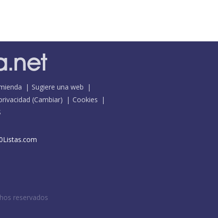
mienda
Sugiere una web
 privacidad
(
Cambiar
)
Cookies
S
0Listas.com
chos reservados