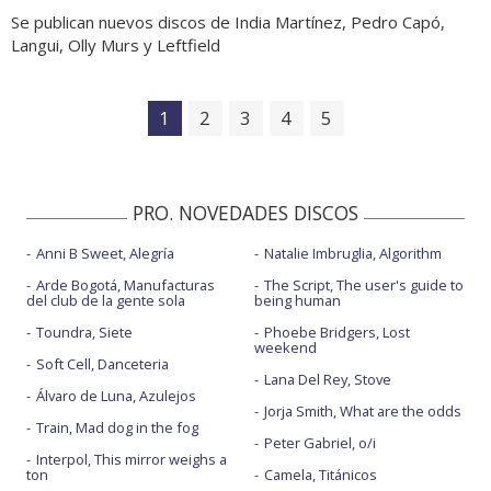
Se publican nuevos discos de India Martínez, Pedro Capó,
Langui, Olly Murs y Leftfield
1
2
3
4
5
PRO. NOVEDADES DISCOS
Anni B Sweet, Alegría
Natalie Imbruglia, Algorithm
Arde Bogotá, Manufacturas
The Script, The user's guide to
del club de la gente sola
being human
Toundra, Siete
Phoebe Bridgers, Lost
weekend
Soft Cell, Danceteria
Lana Del Rey, Stove
Álvaro de Luna, Azulejos
Jorja Smith, What are the odds
Train, Mad dog in the fog
Peter Gabriel, o/i
Interpol, This mirror weighs a
ton
Camela, Titánicos