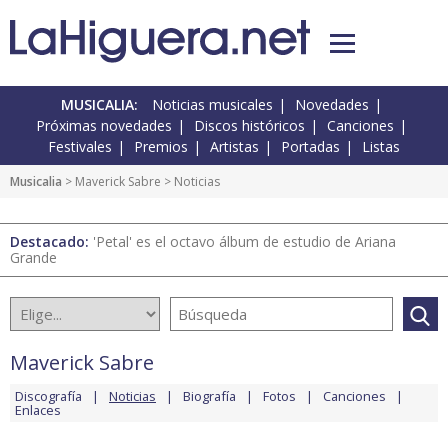
MUSICALIA:
Noticias musicales
Novedades
Próximas novedades
Discos históricos
Canciones
Festivales
Premios
Artistas
Portadas
Listas
Musicalia
>
Maverick Sabre
> Noticias
Destacado:
'Petal' es el octavo álbum de estudio de Ariana
Grande
Maverick Sabre
Discografía
Noticias
Biografía
Fotos
Canciones
Enlaces