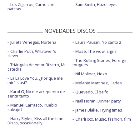
Los Zigarros, Carne con
Sam Smith, Hazel eyes
patatas
NOVEDADES DISCOS
Julieta Venegas, Norteña
Laura Pausini, Yo canto 2
Charlie Puth, Whatever's
Muse, The wow! signal
clever
The Rolling Stones, Foreign
Triángulo de Amor Bizarro, Mi
tongues
catedral
Nil Moliner, Nexo
La La Love You, ¿Por qué me
miráis así?
Melanie Martinez, Hades
Karol G, No me arrepiento de
Quevedo, El baifo
sentir tanto
Niall Horan, Dinner party
Manuel Carrasco, Pueblo
salvaje I
James Blake, Trying times
Harry Styles, Kiss all the time.
Charli xcx, Music, fashion, film
Disco, occasionally.