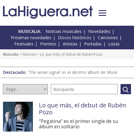
MUSICALIA:
Noticias musicales
Novedades
Próximas novedades
Discos históricos
Canciones
Festivales
Premios
Artistas
Portadas
Listas
Musicalia
>
Noticias
> Lo que más, el debut de Rubén Pozo
Destacado:
'The wow! signal' es el décimo álbum de Muse
Lo que más, el debut de Rubén
Pozo
"Pegatina" es el primer single de su
álbum en solitario