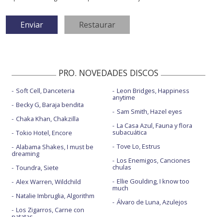
PRO. NOVEDADES DISCOS
Soft Cell, Danceteria
Leon Bridges, Happiness
anytime
Becky G, Baraja bendita
Sam Smith, Hazel eyes
Chaka Khan, Chakzilla
La Casa Azul, Fauna y flora
subacuática
Tokio Hotel, Encore
Tove Lo, Estrus
Alabama Shakes, I must be
dreaming
Los Enemigos, Canciones
chulas
Toundra, Siete
Ellie Goulding, I know too
Alex Warren, Wildchild
much
Natalie Imbruglia, Algorithm
Álvaro de Luna, Azulejos
Los Zigarros, Carne con
patatas