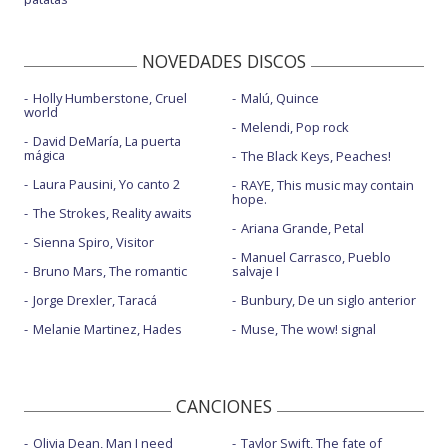
NOVEDADES DISCOS
Holly Humberstone, Cruel
Malú, Quince
world
Melendi, Pop rock
David DeMaría, La puerta
mágica
The Black Keys, Peaches!
Laura Pausini, Yo canto 2
RAYE, This music may contain
hope.
The Strokes, Reality awaits
Ariana Grande, Petal
Sienna Spiro, Visitor
Manuel Carrasco, Pueblo
Bruno Mars, The romantic
salvaje I
Jorge Drexler, Taracá
Bunbury, De un siglo anterior
Melanie Martinez, Hades
Muse, The wow! signal
CANCIONES
Olivia Dean, Man I need
Taylor Swift, The fate of