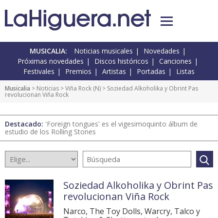
MUSICALIA:
Noticias musicales
Novedades
Próximas novedades
Discos históricos
Canciones
Festivales
Premios
Artistas
Portadas
Listas
Musicalia
>
Noticias
>
Viña Rock
(
N
) > Soziedad Alkoholika y Obrint Pas
revolucionan Viña Rock
Destacado:
'Foreign tongues' es el vigesimoquinto álbum de
estudio de los Rolling Stones
Soziedad Alkoholika y Obrint Pas
revolucionan Viña Rock
Narco, The Toy Dolls, Warcry, Talco y