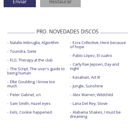
PRO. NOVEDADES DISCOS
Natalie Imbruglia, Algorithm
Ezra Collective, Here because
of hope
Toundra, Siete
Pablo López, El cuatro
FLO, Therapy at the club
Carly Rae Jepsen, Day and
night
The Script, The user's guide to
being human
Kasabian, Act III
Ellie Goulding, I know too
much
Jungle, Sunshine
Peter Gabriel, o/i
Alex Warren, Wildchild
Sam Smith, Hazel eyes
Lana Del Rey, Stove
Eels, Cookie happened
Alabama Shakes, I must be
dreaming