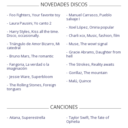
NOVEDADES DISCOS
Foo Fighters, Your favorite toy
Manuel Carrasco, Pueblo
salvaje I
Laura Pausini, Yo canto 2
Xoel López, Oniria popular
Harry Styles, Kiss all the time.
Disco, occasionally.
Charli xcx, Music, fashion, film
Triángulo de Amor Bizarro, Mi
Muse, The wow! signal
catedral
Gracie Abrams, Daughter from
Bruno Mars, The romantic
hell
Fangoria, La verdad o la
The Strokes, Reality awaits
imaginación
Gorillaz, The mountain
Jessie Ware, Superbloom
Malú, Quince
The Rolling Stones, Foreign
tongues
CANCIONES
Aitana, Superestrella
Taylor Swift, The fate of
Ophelia