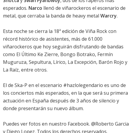
Shotta
y
Swan Fyahbwoy
, dos de los raperos más
esperados.
Narco
llenó de viñarockeros el escenario de
metal, que cerraba la banda de heavy metal
Warcry
.
Esta noche se cierra la 18ª edición de Viña Rock con
récord histórico de asistentes, más de 61.000
viñarockeros que hoy seguirán disfrutando de bandas
como El Último Ke Zierre, Bongo Botrako, Fermín
Muguruza, Sepultura, Lírico, La Excepción, Barón Rojo y
La Raíz, entre otros.
El de Ska-P en el escenario #hazlolegendario es uno de
los conciertos más esperados, en la que será su primera
actuación en España después de 3 años de silencio y
donde presentarán su
nuevo álbum
.
Puedes ver
fotos en nuestro Facebook
. @Roberto Garcia
y Diego Lopez. Todos los derechos reservados.