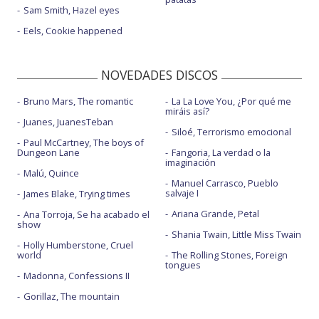
Sam Smith, Hazel eyes
Eels, Cookie happened
NOVEDADES DISCOS
Bruno Mars, The romantic
La La Love You, ¿Por qué me
miráis así?
Juanes, JuanesTeban
Siloé, Terrorismo emocional
Paul McCartney, The boys of
Dungeon Lane
Fangoria, La verdad o la
imaginación
Malú, Quince
Manuel Carrasco, Pueblo
salvaje I
James Blake, Trying times
Ariana Grande, Petal
Ana Torroja, Se ha acabado el
show
Shania Twain, Little Miss Twain
Holly Humberstone, Cruel
world
The Rolling Stones, Foreign
tongues
Madonna, Confessions II
Gorillaz, The mountain