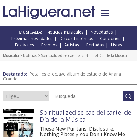
MUSICALIA:
Noticias musicales
Novedades
Próximas novedades
Discos históricos
Canciones
Festivales
Premios
Artistas
Portadas
Listas
Musicalia
>
Noticias
> Spiritualized se cae del cartel del Día de la Música
Destacado:
'Petal' es el octavo álbum de estudio de Ariana
Grande
Spiritualized se cae del cartel del
Día de la Música
These New Puritans, Disclosure,
Nothing Places y You Don't Know Me