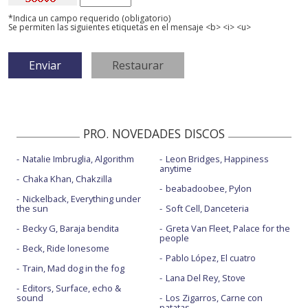
*Indica un campo requerido (obligatorio)
Se permiten las siguientes etiquetas en el mensaje <b> <i> <u>
PRO. NOVEDADES DISCOS
Natalie Imbruglia, Algorithm
Leon Bridges, Happiness
anytime
Chaka Khan, Chakzilla
beabadoobee, Pylon
Nickelback, Everything under
the sun
Soft Cell, Danceteria
Becky G, Baraja bendita
Greta Van Fleet, Palace for the
people
Beck, Ride lonesome
Pablo López, El cuatro
Train, Mad dog in the fog
Lana Del Rey, Stove
Editors, Surface, echo &
sound
Los Zigarros, Carne con
patatas