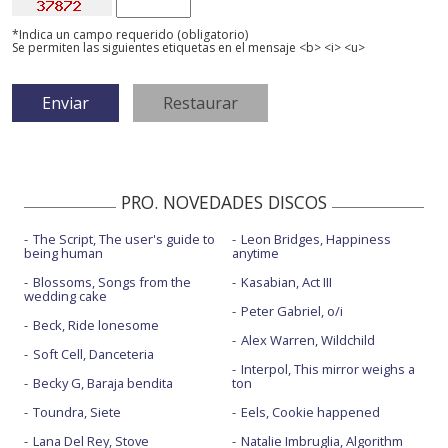
*Indica un campo requerido (obligatorio)
Se permiten las siguientes etiquetas en el mensaje <b> <i> <u>
PRO. NOVEDADES DISCOS
The Script, The user's guide to
Leon Bridges, Happiness
being human
anytime
Blossoms, Songs from the
Kasabian, Act III
wedding cake
Peter Gabriel, o/i
Beck, Ride lonesome
Alex Warren, Wildchild
Soft Cell, Danceteria
Interpol, This mirror weighs a
Becky G, Baraja bendita
ton
Toundra, Siete
Eels, Cookie happened
Lana Del Rey, Stove
Natalie Imbruglia, Algorithm