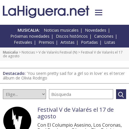
MUSICALIA:
Noticias musicales
Novedades
Próximas novedades
Discos históricos
Canciones
Festivales
Premios
Artistas
Portadas
Listas
Musicalia
>
Noticias
>
V de Valarés Festival
(
N
) > Festival V de Valarés el 17
de agosto
Destacado:
'You seem pretty sad for a girl so in love' es el tercer
álbum de Olivia Rodrigo
Festival V de Valarés el 17 de
agosto
Con El Columpio Asesino, Los Coronas,