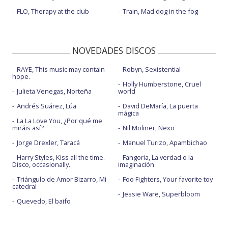
FLO, Therapy at the club
Train, Mad dog in the fog
NOVEDADES DISCOS
RAYE, This music may contain
Robyn, Sexistential
hope.
Holly Humberstone, Cruel
Julieta Venegas, Norteña
world
Andrés Suárez, Lúa
David DeMaría, La puerta
mágica
La La Love You, ¿Por qué me
miráis así?
Nil Moliner, Nexo
Jorge Drexler, Taracá
Manuel Turizo, Apambichao
Harry Styles, Kiss all the time.
Fangoria, La verdad o la
Disco, occasionally.
imaginación
Triángulo de Amor Bizarro, Mi
Foo Fighters, Your favorite toy
catedral
Jessie Ware, Superbloom
Quevedo, El baifo