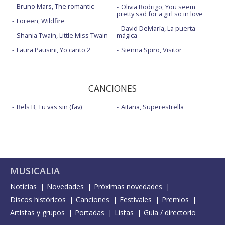
Bruno Mars, The romantic
Olivia Rodrigo, You seem
pretty sad for a girl so in love
Loreen, Wildfire
David DeMaría, La puerta
Shania Twain, Little Miss Twain
mágica
Laura Pausini, Yo canto 2
Sienna Spiro, Visitor
CANCIONES
Rels B, Tu vas sin (fav)
Aitana, Superestrella
MUSICALIA
Noticias
Novedades
Próximas novedades
Discos históricos
Canciones
Festivales
Premios
Artistas y grupos
Portadas
Listas
Guía / directorio