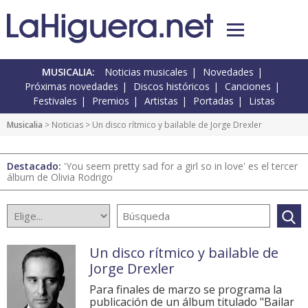
MUSICALIA:
Noticias musicales
Novedades
Próximas novedades
Discos históricos
Canciones
Festivales
Premios
Artistas
Portadas
Listas
Musicalia
>
Noticias
> Un disco rítmico y bailable de Jorge Drexler
Destacado:
'You seem pretty sad for a girl so in love' es el tercer
álbum de Olivia Rodrigo
Un disco rítmico y bailable de
Jorge Drexler
Para finales de marzo se programa la
publicación de un álbum titulado "Bailar