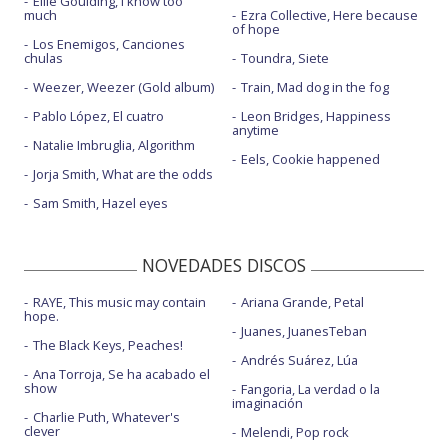
Ellie Goulding, I know too
much
Ezra Collective, Here because
of hope
Los Enemigos, Canciones
chulas
Toundra, Siete
Weezer, Weezer (Gold album)
Train, Mad dog in the fog
Pablo López, El cuatro
Leon Bridges, Happiness
anytime
Natalie Imbruglia, Algorithm
Eels, Cookie happened
Jorja Smith, What are the odds
Sam Smith, Hazel eyes
NOVEDADES DISCOS
RAYE, This music may contain
Ariana Grande, Petal
hope.
Juanes, JuanesTeban
The Black Keys, Peaches!
Andrés Suárez, Lúa
Ana Torroja, Se ha acabado el
show
Fangoria, La verdad o la
imaginación
Charlie Puth, Whatever's
clever
Melendi, Pop rock