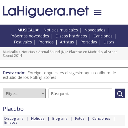
MUSICALIA:
Noticias musicales
Novedades
Próximas novedades
Discos históricos
Canciones
Festivales
Premios
Artistas
Portadas
Listas
Musicalia
>
Noticias
>
Arenal Sound
(
N
) > Placebo en Madrid, y al Arenal
Sound 2014
Destacado:
'Foreign tongues' es el vigesimoquinto álbum de
estudio de los Rolling Stones
Placebo
Discografía
Noticias
Biografía
Fotos
Canciones
Enlaces