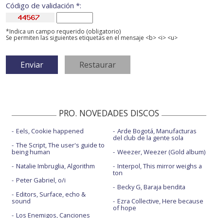
Código de validación *:
*Indica un campo requerido (obligatorio)
Se permiten las siguientes etiquetas en el mensaje <b> <i> <u>
PRO. NOVEDADES DISCOS
Eels, Cookie happened
Arde Bogotá, Manufacturas
del club de la gente sola
The Script, The user's guide to
being human
Weezer, Weezer (Gold album)
Natalie Imbruglia, Algorithm
Interpol, This mirror weighs a
ton
Peter Gabriel, o/i
Becky G, Baraja bendita
Editors, Surface, echo &
sound
Ezra Collective, Here because
of hope
Los Enemigos, Canciones