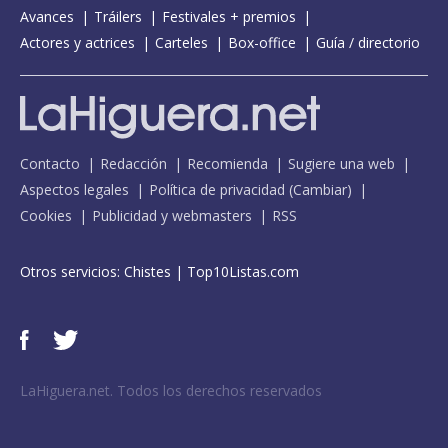
Avances
Tráilers
Festivales + premios
Actores y actrices
Carteles
Box-office
Guía / directorio
Contacto
Redacción
Recomienda
Sugiere una web
Aspectos legales
Política de privacidad
(
Cambiar
)
Cookies
Publicidad y webmasters
RSS
Otros servicios:
Chistes
|
Top10Listas.com
LaHiguera.net. Todos los derechos reservados