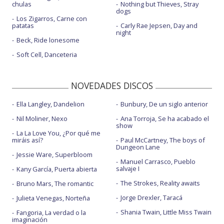
chulas
Nothing but Thieves, Stray
dogs
Los Zigarros, Carne con
patatas
Carly Rae Jepsen, Day and
night
Beck, Ride lonesome
Soft Cell, Danceteria
NOVEDADES DISCOS
Ella Langley, Dandelion
Bunbury, De un siglo anterior
Nil Moliner, Nexo
Ana Torroja, Se ha acabado el
show
La La Love You, ¿Por qué me
miráis así?
Paul McCartney, The boys of
Dungeon Lane
Jessie Ware, Superbloom
Manuel Carrasco, Pueblo
salvaje I
Kany García, Puerta abierta
The Strokes, Reality awaits
Bruno Mars, The romantic
Jorge Drexler, Taracá
Julieta Venegas, Norteña
Shania Twain, Little Miss Twain
Fangoria, La verdad o la
imaginación