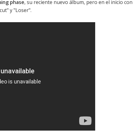
ing phase
, su reciente nuevo álbum, pero en el inicio con
cut" y "Loser".