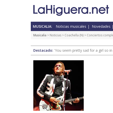
MUSICALIA:
Noticias musicales
Novedades
Musicalia
>
Noticias
>
Coachella
(
N
) > Conciertos compl
Destacado:
'You seem pretty sad for a girl so in