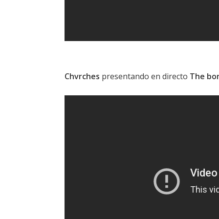
Chvrches
presentando en directo
The bon