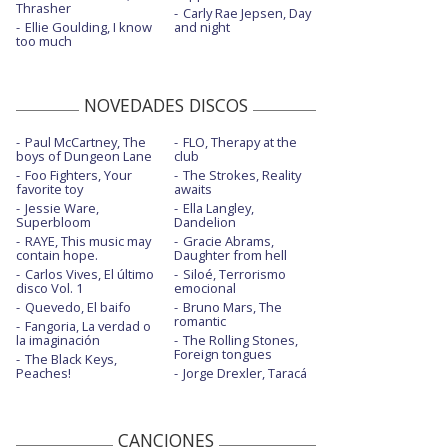
Thrasher
Carly Rae Jepsen, Day
Ellie Goulding, I know
and night
too much
NOVEDADES DISCOS
Paul McCartney, The
FLO, Therapy at the
boys of Dungeon Lane
club
Foo Fighters, Your
The Strokes, Reality
favorite toy
awaits
Jessie Ware,
Ella Langley,
Superbloom
Dandelion
RAYE, This music may
Gracie Abrams,
contain hope.
Daughter from hell
Carlos Vives, El último
Siloé, Terrorismo
disco Vol. 1
emocional
Quevedo, El baifo
Bruno Mars, The
romantic
Fangoria, La verdad o
la imaginación
The Rolling Stones,
Foreign tongues
The Black Keys,
Peaches!
Jorge Drexler, Taracá
CANCIONES