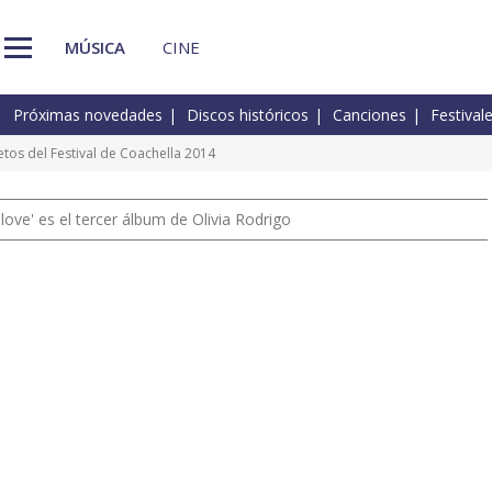
MÚSICA
CINE
Próximas novedades
Discos históricos
Canciones
Festival
etos del Festival de Coachella 2014
 love' es el tercer álbum de Olivia Rodrigo