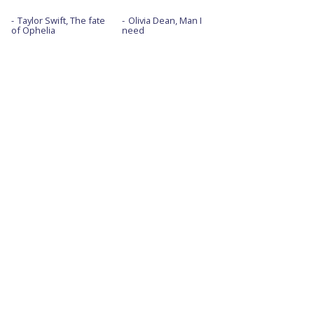
Taylor Swift, The fate
Olivia Dean, Man I
of Ophelia
need