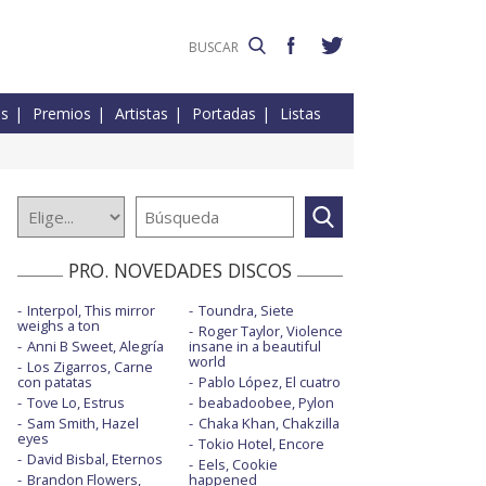
es
Premios
Artistas
Portadas
Listas
PRO. NOVEDADES DISCOS
Interpol, This mirror
Toundra, Siete
weighs a ton
Roger Taylor, Violence
Anni B Sweet, Alegría
insane in a beautiful
world
Los Zigarros, Carne
con patatas
Pablo López, El cuatro
Tove Lo, Estrus
beabadoobee, Pylon
Sam Smith, Hazel
Chaka Khan, Chakzilla
eyes
Tokio Hotel, Encore
David Bisbal, Eternos
Eels, Cookie
Brandon Flowers,
happened