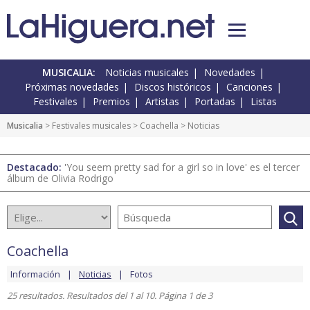
MUSICALIA:
Noticias musicales
Novedades
Próximas novedades
Discos históricos
Canciones
Festivales
Premios
Artistas
Portadas
Listas
Musicalia
>
Festivales musicales
>
Coachella
> Noticias
Destacado:
'You seem pretty sad for a girl so in love' es el tercer
álbum de Olivia Rodrigo
Coachella
Información
Noticias
Fotos
25 resultados. Resultados del 1 al 10. Página 1 de 3