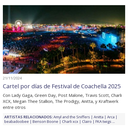
21/11/2024
Cartel por días de Festival de Coachella 2025
Con Lady Gaga, Green Day, Post Malone, Travis Scott, Charli
XCX, Megan Thee Stallion, The Prodigy, Anitta, y Kraftwerk
entre otros
ARTISTAS RELACIONADOS:
Amyl and the Sniffers
Anitta
Arca
beabadoobee
Benson Boone
Charli xcx
Clairo
FKA twigs
...