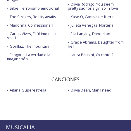
Olivia Rodrigo, You seem
Siloé, Terrorismo emocional
pretty sad for a girl so in love
The Strokes, Reality awaits
Kase.O, Camisa de fuerza
Madonna, Confessions II
Julieta Venegas, Norteña
Carlos Vives, El último disco
Ella Langley, Dandelion
Vol. 1
Gracie Abrams, Daughter from
Gorillaz, The mountain
hell
Fangoria, La verdad o la
Laura Pausini, Yo canto 2
imaginación
CANCIONES
Aitana, Superestrella
Olivia Dean, Man I need
MUSICALIA