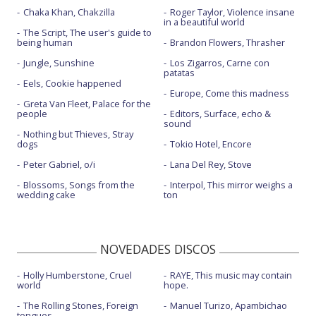
Chaka Khan, Chakzilla
Roger Taylor, Violence insane
in a beautiful world
The Script, The user's guide to
being human
Brandon Flowers, Thrasher
Jungle, Sunshine
Los Zigarros, Carne con
patatas
Eels, Cookie happened
Europe, Come this madness
Greta Van Fleet, Palace for the
people
Editors, Surface, echo &
sound
Nothing but Thieves, Stray
dogs
Tokio Hotel, Encore
Peter Gabriel, o/i
Lana Del Rey, Stove
Blossoms, Songs from the
Interpol, This mirror weighs a
wedding cake
ton
NOVEDADES DISCOS
Holly Humberstone, Cruel
RAYE, This music may contain
world
hope.
The Rolling Stones, Foreign
Manuel Turizo, Apambichao
tongues