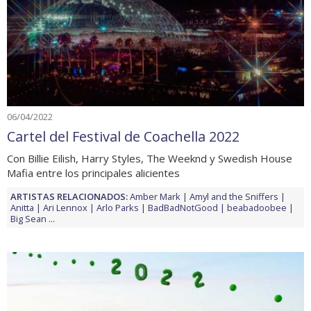
06/04/2022
Cartel del Festival de Coachella 2022
Con Billie Eilish, Harry Styles, The Weeknd y Swedish House
Mafia entre los principales alicientes
ARTISTAS RELACIONADOS:
Amber Mark
Amyl and the Sniffers
Anitta
Ari Lennox
Arlo Parks
BadBadNotGood
beabadoobee
Big Sean
...