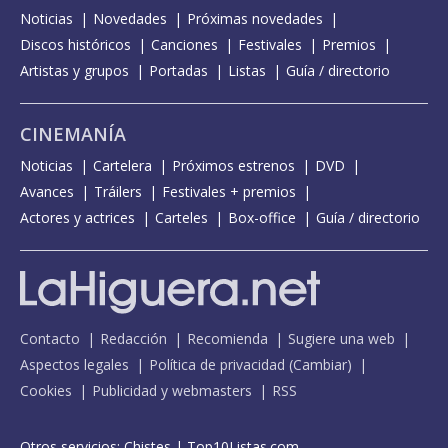
Noticias
Novedades
Próximas novedades
Discos históricos
Canciones
Festivales
Premios
Artistas y grupos
Portadas
Listas
Guía / directorio
CINEMANÍA
Noticias
Cartelera
Próximos estrenos
DVD
Avances
Tráilers
Festivales + premios
Actores y actrices
Carteles
Box-office
Guía / directorio
Contacto
Redacción
Recomienda
Sugiere una web
Aspectos legales
Política de privacidad
(
Cambiar
)
Cookies
Publicidad y webmasters
RSS
Otros servicios:
Chistes
|
Top10Listas.com