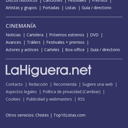
Discos históricos
Canciones
Festivales
Premios
Artistas y grupos
Portadas
Listas
Guía / directorio
CINEMANÍA
Noticias
Cartelera
Próximos estrenos
DVD
Avances
Tráilers
Festivales + premios
Actores y actrices
Carteles
Box-office
Guía / directorio
Contacto
Redacción
Recomienda
Sugiere una web
Aspectos legales
Política de privacidad
(
Cambiar
)
Cookies
Publicidad y webmasters
RSS
Otros servicios:
Chistes
|
Top10Listas.com