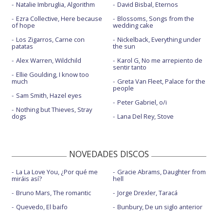
Natalie Imbruglia, Algorithm
David Bisbal, Eternos
Ezra Collective, Here because
Blossoms, Songs from the
of hope
wedding cake
Los Zigarros, Carne con
Nickelback, Everything under
patatas
the sun
Alex Warren, Wildchild
Karol G, No me arrepiento de
sentir tanto
Ellie Goulding, I know too
much
Greta Van Fleet, Palace for the
people
Sam Smith, Hazel eyes
Peter Gabriel, o/i
Nothing but Thieves, Stray
dogs
Lana Del Rey, Stove
NOVEDADES DISCOS
La La Love You, ¿Por qué me
Gracie Abrams, Daughter from
miráis así?
hell
Bruno Mars, The romantic
Jorge Drexler, Taracá
Quevedo, El baifo
Bunbury, De un siglo anterior