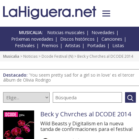
MUSICALIA:
Noticias musicales
Novedades
Próximas novedades
Discos históricos
Canciones
Festivales
Premios
Artistas
Portadas
Listas
Musicalia
>
Noticias
>
Dcode Festival
(
N
) > Beck y Chvrches al DCODE 2014
Destacado:
'You seem pretty sad for a girl so in love' es el tercer
álbum de Olivia Rodrigo
Beck y Chvrches al DCODE 2014
Wild Beasts y Digitalism en la nueva
tanda de confirmaciones para el festival