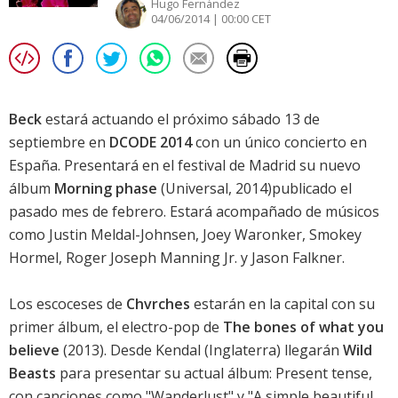
Hugo Fernández
04/06/2014 | 00:00 CET
Beck
estará actuando el próximo sábado 13 de
septiembre en
DCODE 2014
con un único concierto en
España. Presentará en el festival de Madrid su nuevo
álbum
Morning phase
(Universal, 2014)publicado el
pasado mes de febrero. Estará acompañado de músicos
como Justin Meldal-Johnsen, Joey Waronker, Smokey
Hormel, Roger Joseph Manning Jr. y Jason Falkner.
Los escoceses de
Chvrches
estarán en la capital con su
primer álbum, el electro-pop de
The bones of what you
believe
(2013). Desde Kendal (Inglaterra) llegarán
Wild
Beasts
para presentar su actual álbum: Present tense,
con canciones como "Wanderlust" y "A simple beautiful