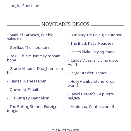
Jungle, Sunshine
NOVEDADES DISCOS
Manuel Carrasco, Pueblo
Bunbury, De un siglo anterior
salvaje I
The Black Keys, Peaches!
Gorillaz, The mountain
James Blake, Trying times
RAYE, This music may contain
hope.
Carlos Vives, El último disco
Vol. 1
Gracie Abrams, Daughter from
hell
Jorge Drexler, Taracá
Juanes, JuanesTeban
Holly Humberstone, Cruel
world
Quevedo, El baifo
David DeMaría, La puerta
Ella Langley, Dandelion
mágica
The Rolling Stones, Foreign
Madonna, Confessions II
tongues