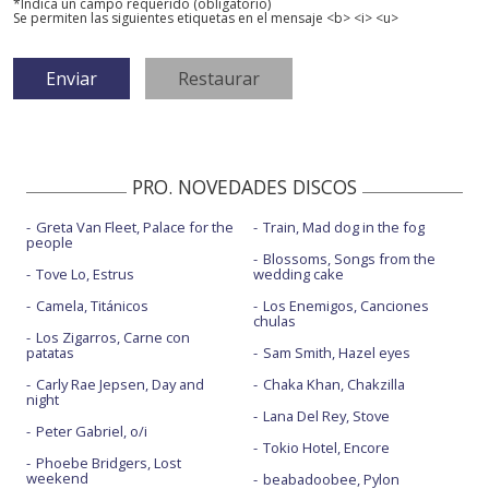
*Indica un campo requerido (obligatorio)
Se permiten las siguientes etiquetas en el mensaje <b> <i> <u>
PRO. NOVEDADES DISCOS
Greta Van Fleet, Palace for the
Train, Mad dog in the fog
people
Blossoms, Songs from the
Tove Lo, Estrus
wedding cake
Camela, Titánicos
Los Enemigos, Canciones
chulas
Los Zigarros, Carne con
patatas
Sam Smith, Hazel eyes
Carly Rae Jepsen, Day and
Chaka Khan, Chakzilla
night
Lana Del Rey, Stove
Peter Gabriel, o/i
Tokio Hotel, Encore
Phoebe Bridgers, Lost
weekend
beabadoobee, Pylon