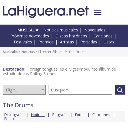
MUSICALIA:
Noticias musicales
Novedades
Próximas novedades
Discos históricos
Canciones
Festivales
Premios
Artistas
Portadas
Listas
Musicalia
>
Noticias
> El tercer álbum de The Drums
Destacado:
'Foreign tongues' es el vigesimoquinto álbum de
estudio de los Rolling Stones
The Drums
Discografía
Noticias
Biografía
Fotos
Canciones
Enlaces