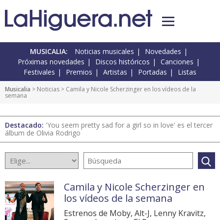
MUSICALIA:
Noticias musicales
Novedades
Próximas novedades
Discos históricos
Canciones
Festivales
Premios
Artistas
Portadas
Listas
Musicalia
>
Noticias
> Camila y Nicole Scherzinger en los vídeos de la
semana
Destacado:
'You seem pretty sad for a girl so in love' es el tercer
álbum de Olivia Rodrigo
Camila y Nicole Scherzinger en
los vídeos de la semana
Estrenos de Moby, Alt-J, Lenny Kravitz,