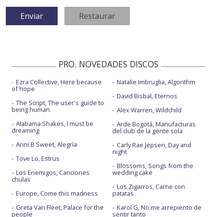
PRO. NOVEDADES DISCOS
Ezra Collective, Here because
Natalie Imbruglia, Algorithm
of hope
David Bisbal, Eternos
The Script, The user's guide to
being human
Alex Warren, Wildchild
Alabama Shakes, I must be
Arde Bogotá, Manufacturas
dreaming
del club de la gente sola
Anni B Sweet, Alegría
Carly Rae Jepsen, Day and
night
Tove Lo, Estrus
Blossoms, Songs from the
Los Enemigos, Canciones
wedding cake
chulas
Los Zigarros, Carne con
Europe, Come this madness
patatas
Greta Van Fleet, Palace for the
Karol G, No me arrepiento de
people
sentir tanto