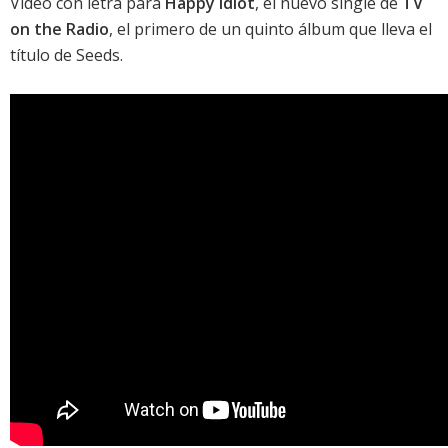
Vídeo con letra para
Happy idiot
, el nuevo single de
TV
on the Radio
, el primero de un quinto álbum que lleva el
título de
Seeds
.