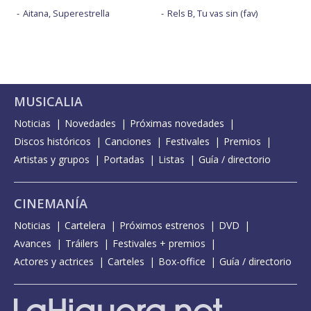
Aitana, Superestrella
Rels B, Tu vas sin (fav)
MUSICALIA
Noticias
Novedades
Próximas novedades
Discos históricos
Canciones
Festivales
Premios
Artistas y grupos
Portadas
Listas
Guía / directorio
CINEMANÍA
Noticias
Cartelera
Próximos estrenos
DVD
Avances
Tráilers
Festivales + premios
Actores y actrices
Carteles
Box-office
Guía / directorio