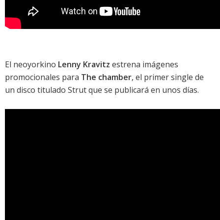
El neoyorkino
Lenny Kravitz
estrena imágenes
promocionales para
The chamber
, el primer single de
un disco titulado
Strut
que se publicará en unos días.