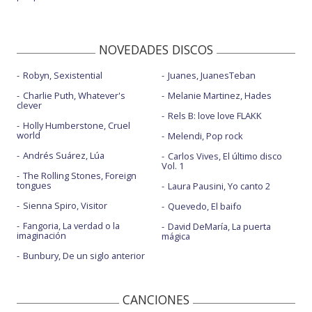
NOVEDADES DISCOS
Robyn, Sexistential
Juanes, JuanesTeban
Charlie Puth, Whatever's
Melanie Martinez, Hades
clever
Rels B: love love FLAKK
Holly Humberstone, Cruel
world
Melendi, Pop rock
Andrés Suárez, Lúa
Carlos Vives, El último disco
Vol. 1
The Rolling Stones, Foreign
tongues
Laura Pausini, Yo canto 2
Sienna Spiro, Visitor
Quevedo, El baifo
Fangoria, La verdad o la
David DeMaría, La puerta
imaginación
mágica
Bunbury, De un siglo anterior
CANCIONES