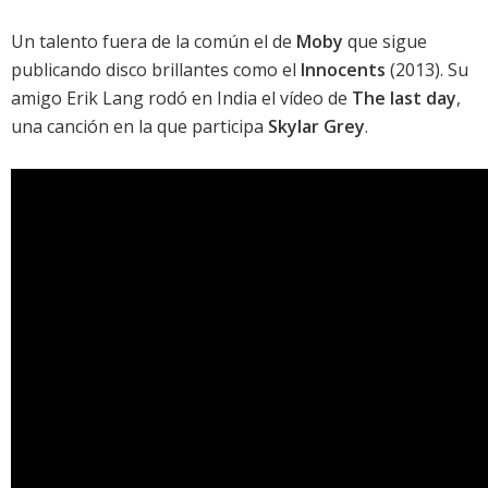
Un talento fuera de la común el de
Moby
que sigue
publicando disco brillantes como el
Innocents
(2013). Su
amigo Erik Lang rodó en India el vídeo de
The last day
,
una canción en la que participa
Skylar Grey
.