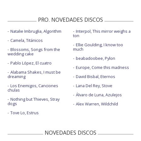
PRO. NOVEDADES DISCOS
Natalie Imbruglia, Algorithm
Interpol, This mirror weighs a
ton
Camela, Titánicos
Ellie Goulding, I know too
much
Blossoms, Songs from the
wedding cake
beabadoobee, Pylon
Pablo López, El cuatro
Europe, Come this madness
Alabama Shakes, I must be
dreaming
David Bisbal, Eternos
Los Enemigos, Canciones
Lana Del Rey, Stove
chulas
Álvaro de Luna, Azulejos
Nothing but Thieves, Stray
dogs
Alex Warren, Wildchild
Tove Lo, Estrus
NOVEDADES DISCOS