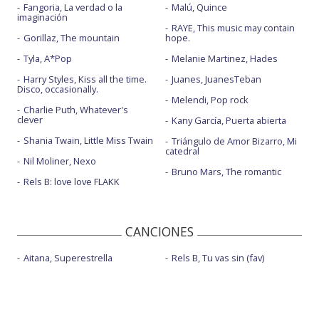
Fangoria, La verdad o la
Malú, Quince
imaginación
RAYE, This music may contain
Gorillaz, The mountain
hope.
Tyla, A*Pop
Melanie Martinez, Hades
Harry Styles, Kiss all the time.
Juanes, JuanesTeban
Disco, occasionally.
Melendi, Pop rock
Charlie Puth, Whatever's
clever
Kany García, Puerta abierta
Shania Twain, Little Miss Twain
Triángulo de Amor Bizarro, Mi
catedral
Nil Moliner, Nexo
Bruno Mars, The romantic
Rels B: love love FLAKK
CANCIONES
Aitana, Superestrella
Rels B, Tu vas sin (fav)