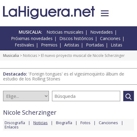
MUSICALIA:
Noticias musicales
Novedades
Próximas novedades
Discos históricos
Canciones
Festivales
Premios
Artistas
Portadas
Listas
Musicalia
>
Noticias
> El nuevo proyecto musical de Nicole Scherzinger
Destacado:
'Foreign tongues' es el vigesimoquinto álbum de
estudio de los Rolling Stones
Nicole Scherzinger
Discografía
Noticias
Biografía
Fotos
Canciones
Enlaces