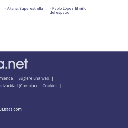
Aitana, Superestrella
Pablo López, El niño
del espacio
mienda
Sugiere una web
 privacidad
(
Cambiar
)
Cookies
S
0Listas.com