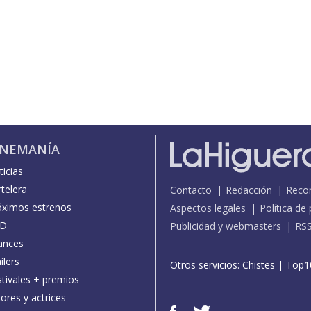
INEMANÍA
icias
telera
Contacto
Redacción
Reco
óximos estrenos
Aspectos legales
Política de
D
Publicidad y webmasters
RS
ances
ilers
Otros servicios:
Chistes
|
Top1
stivales + premios
ores y actrices