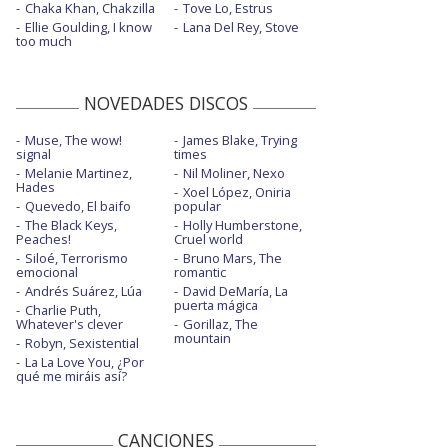
Chaka Khan, Chakzilla
Tove Lo, Estrus
Ellie Goulding, I know
Lana Del Rey, Stove
too much
NOVEDADES DISCOS
Muse, The wow!
James Blake, Trying
signal
times
Melanie Martinez,
Nil Moliner, Nexo
Hades
Xoel López, Oniria
Quevedo, El baifo
popular
The Black Keys,
Holly Humberstone,
Peaches!
Cruel world
Siloé, Terrorismo
Bruno Mars, The
emocional
romantic
Andrés Suárez, Lúa
David DeMaría, La
puerta mágica
Charlie Puth,
Whatever's clever
Gorillaz, The
mountain
Robyn, Sexistential
La La Love You, ¿Por
qué me miráis así?
CANCIONES