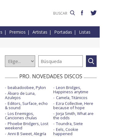
es
Premios
Artistas
Portadas
Listas
PRO. NOVEDADES DISCOS
beabadoobee, Pylon
Leon Bridges,
Happiness anytime
Álvaro de Luna,
Azulejos
Camela, Titánicos
Editors, Surface, echo
Ezra Collective, Here
& sound
because of hope
Los Enemigos,
Jorja Smith, What are
Canciones chulas
the odds
Phoebe Bridgers, Lost
Toundra, Siete
weekend
Eels, Cookie
Anni B Sweet, Alegría
happened