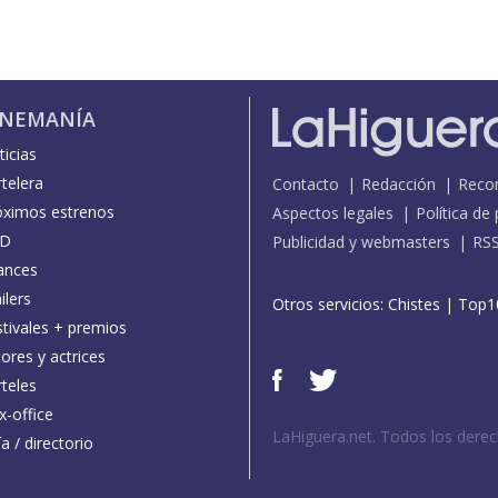
INEMANÍA
icias
telera
Contacto
Redacción
Reco
óximos estrenos
Aspectos legales
Política de
D
Publicidad y webmasters
RS
ances
ilers
Otros servicios:
Chistes
|
Top1
stivales + premios
ores y actrices
teles
x-office
LaHiguera.net. Todos los dere
a / directorio