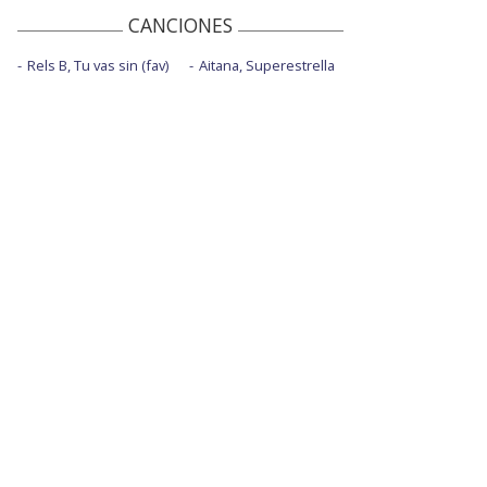
CANCIONES
Rels B, Tu vas sin (fav)
Aitana, Superestrella