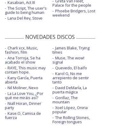
Greta Van Fleet,
Kasabian, Act III
Palace for the people
The Script, The user's
Phoebe Bridgers, Lost
guide to being human
weekend
Lana Del Rey, Stove
NOVEDADES DISCOS
Charli xcx, Music,
James Blake, Trying
fashion, film
times
Ana Torroja, Se ha
Muse, The wow!
acabado el show
signal
RAYE, This music may
Quevedo, El baifo
contain hope.
Karol G, No me
Kany García, Puerta
arrepiento de sentir
abierta
tanto
Nil Moliner, Nexo
David DeMaría, La
puerta mágica
La La Love You, ¿Por
qué me miráis así?
Gorillaz, The
mountain
Niall Horan, Dinner
party
Xoel López, Oniria
popular
Kase.O, Camisa de
fuerza
The Rolling Stones,
Foreign tongues