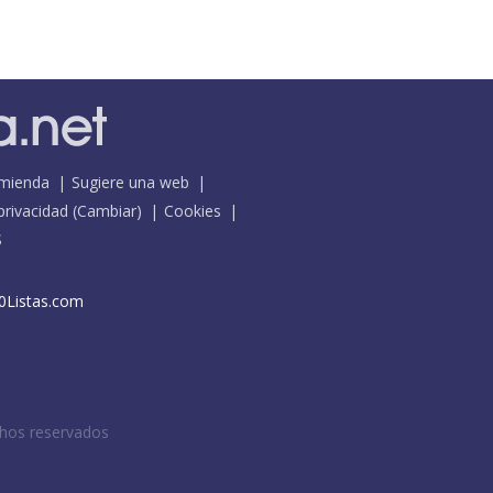
mienda
Sugiere una web
 privacidad
(
Cambiar
)
Cookies
S
0Listas.com
chos reservados