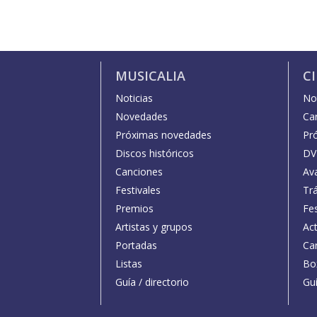
MUSICALIA
C
Noticias
Not
Novedades
Car
Próximas novedades
Pr
Discos históricos
DV
Canciones
Av
Festivales
Trá
Premios
Fe
Artistas y grupos
Act
Portadas
Car
Listas
Bo
Guía / directorio
Guí