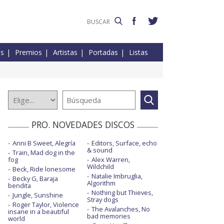
es
Premios
Artistas
Portadas
Listas
PRO. NOVEDADES DISCOS
Anni B Sweet, Alegría
Editors, Surface, echo
& sound
Train, Mad dog in the
fog
Alex Warren,
Wildchild
Beck, Ride lonesome
Natalie Imbruglia,
Becky G, Baraja
Algorithm
bendita
Nothing but Thieves,
Jungle, Sunshine
Stray dogs
Roger Taylor, Violence
The Avalanches, No
insane in a beautiful
bad memories
world