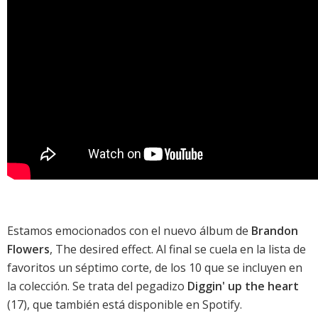
Estamos emocionados con el nuevo álbum de
Brandon
Flowers
,
The desired effect
. Al final se cuela en la lista de
favoritos un séptimo corte, de los 10 que se incluyen en
la colección. Se trata del pegadizo
Diggin' up the heart
(17), que también
está disponible en Spotify
.