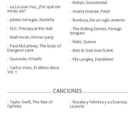
Robyn, Sexistential
La La Love You, ¿Por qué me
miráis así?
Ariana Grande, Petal
Julieta Venegas, Norteña
Bunbury, De un siglo anterior
FLO, Therapy at the club
The Rolling Stones, Foreign
tongues
Niall Horan, Dinner party
Malú, Quince
Paul McCartney, The boys of
Dungeon Lane
Rels B: love love FLAKK
Quevedo, El baifo
Ella Langley, Dandelion
Carlos Vives, El último disco
Vol. 1
CANCIONES
Taylor Swift, The fate of
Rosalía y Yahritza y su Esencia,
Ophelia
La perla