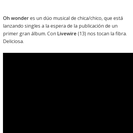
Oh wonder
es un dúo musical de chica/chico, que está
lanzando singles a la espera de la publicación de un
primer gran álbum. Con
Livewire
(13) nos tocan la fibra.
Deliciosa.