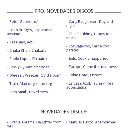
PRO. NOVEDADES DISCOS
Peter Gabriel, o/i
Carly Rae Jepsen, Day and
night
Leon Bridges, Happiness
anytime
Ellie Goulding, I know too
much
Kasabian, Act III
Los Zigarros, Carne con
patatas
Chaka Khan, Chakzilla
Eels, Cookie happened
Pablo López, El cuatro
Europe, Come this madness
Becky G, Baraja bendita
Tokio Hotel, Encore
Weezer, Weezer (Gold album)
La Casa Azul, Fauna y flora
Train, Mad dog in the fog
subacuática
Sam Smith, Hazel eyes
NOVEDADES DISCOS
Gracie Abrams, Daughter from
Manuel Turizo, Apambichao
hell