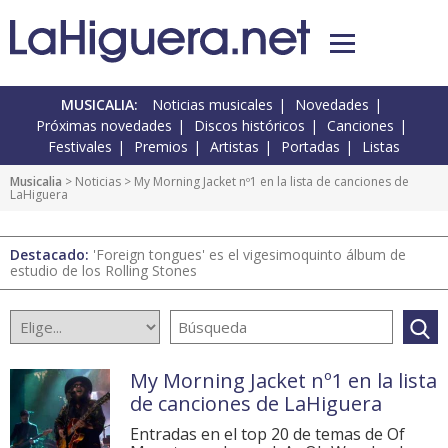
MUSICALIA:
Noticias musicales
Novedades
Próximas novedades
Discos históricos
Canciones
Festivales
Premios
Artistas
Portadas
Listas
Musicalia
>
Noticias
> My Morning Jacket nº1 en la lista de canciones de
LaHiguera
Destacado:
'Foreign tongues' es el vigesimoquinto álbum de
estudio de los Rolling Stones
My Morning Jacket nº1 en la lista
de canciones de LaHiguera
Entradas en el top 20 de temas de Of