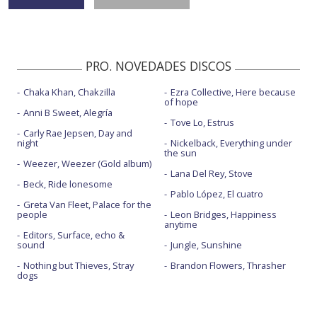
PRO. NOVEDADES DISCOS
Chaka Khan, Chakzilla
Ezra Collective, Here because
of hope
Anni B Sweet, Alegría
Tove Lo, Estrus
Carly Rae Jepsen, Day and
night
Nickelback, Everything under
the sun
Weezer, Weezer (Gold album)
Lana Del Rey, Stove
Beck, Ride lonesome
Pablo López, El cuatro
Greta Van Fleet, Palace for the
people
Leon Bridges, Happiness
anytime
Editors, Surface, echo &
sound
Jungle, Sunshine
Nothing but Thieves, Stray
Brandon Flowers, Thrasher
dogs