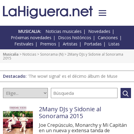
MUSICALIA:
Noticias musicales
Novedades
Próximas novedades
Discos históricos
Canciones
Festivales
Premios
Artistas
Portadas
Listas
Musicalia
>
Noticias
>
Sonorama
(
N
) > 2Many DJs y Sidonie al Sonorama
2015
Destacado:
'The wow! signal' es el décimo álbum de Muse
2Many DJs y Sidonie al
Sonorama 2015
Joe Crepúsculo, Monarchy y Mi Capitán
en un nueva y extensa tanda de