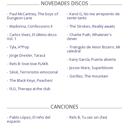
NOVEDADES DISCOS
Paul McCartney, The boys of
Karol G, No me arrepiento de
Dungeon Lane
sentir tanto
Madonna, Confessions II
The Strokes, Reality awaits
Carlos Vives, El último disco
Charlie Puth, Whatever's
Vol. 1
clever
Tyla, A*Pop
Triángulo de Amor Bizarro, Mi
catedral
Jorge Drexler, Taracá
Kany García, Puerta abierta
Rels B: love love FLAKK
Jessie Ware, Superbloom
Siloé, Terrorismo emocional
Gorillaz, The mountain
The Black Keys, Peaches!
FLO, Therapy at the club
CANCIONES
Pablo López, El niño del
Rels B, Tu vas sin (fav)
espacio