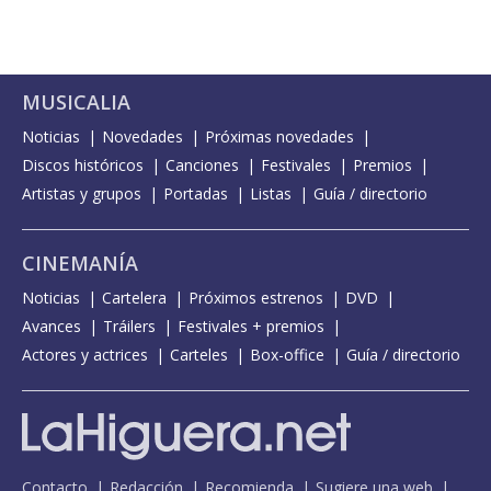
MUSICALIA
Noticias
Novedades
Próximas novedades
Discos históricos
Canciones
Festivales
Premios
Artistas y grupos
Portadas
Listas
Guía / directorio
CINEMANÍA
Noticias
Cartelera
Próximos estrenos
DVD
Avances
Tráilers
Festivales + premios
Actores y actrices
Carteles
Box-office
Guía / directorio
Contacto
Redacción
Recomienda
Sugiere una web